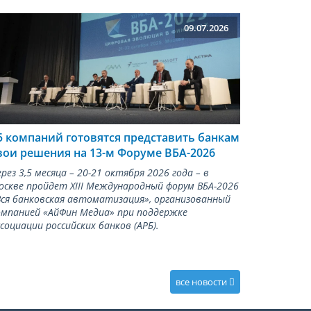
09.07.2026
5 компаний готовятся представить банкам
вои решения на 13-м Форуме ВБА-2026
рез 3,5 месяца – 20-21 октября 2026 года – в
оскве пройдет XIII Международный форум ВБА-2026
Вся банковская автоматизация», организованный
омпанией «АйФин Медиа» при поддержке
социации российских банков (АРБ).
все новости