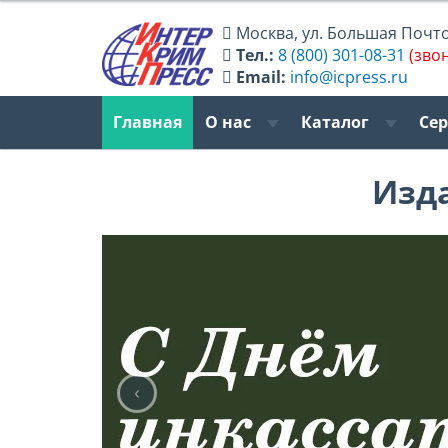
Москва
,
ул. Большая Почтов
Тел.:
8 (800) 301-08-31
(зво
Email:
info@icpress.ru
Главная
О нас
Каталог
Се
Изд
‹