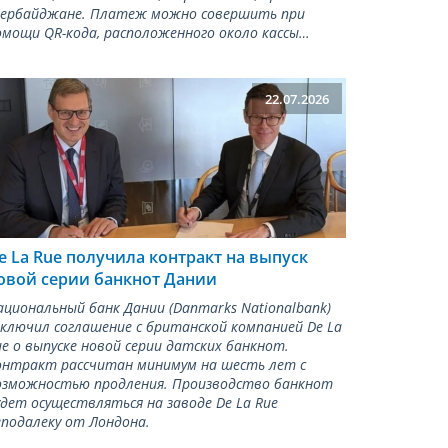
зербайджане. Платеж можно совершить при
омощи QR-кода, расположенного около кассы…
22.07.2026
e La Rue получила контракт на выпуск
овой серии банкнот Дании
ациональный банк Дании (Danmarks Nationalbank)
аключил соглашение с британской компанией De La
ue о выпуске новой серии датских банкнот.
онтракт рассчитан минимум на шесть лет с
озможностью продления. Производство банкнот
удет осуществляться на заводе De La Rue
еподалеку от Лондона.