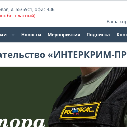
ая, д. 55/59с1, офис 436
нок бесплатный)
Ваша ко
рии
Новости
Мероприятия
Подписка
Кон
ательство «ИНТЕРКРИМ-ПР