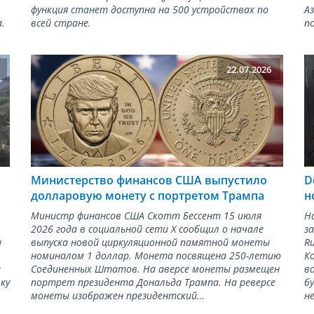
функция станет доступна на 500 устройствах по
А
.
всей стране.
п
22.07.2026
Министерство финансов США выпустило
D
долларовую монету с портретом Трампа
н
Министр финансов США Скотт Бессент 15 июля
Н
2026 года в социальной сети X сообщил о начале
з
a
выпуска новой циркуляционной памятной монеты
R
номиналом 1 доллар. Монета посвящена 250-летию
К
а
Соединенных Штатов. На аверсе монеты размещен
в
ку
портрет президента Дональда Трампа. На реверсе
б
монеты изображен президентский…
н