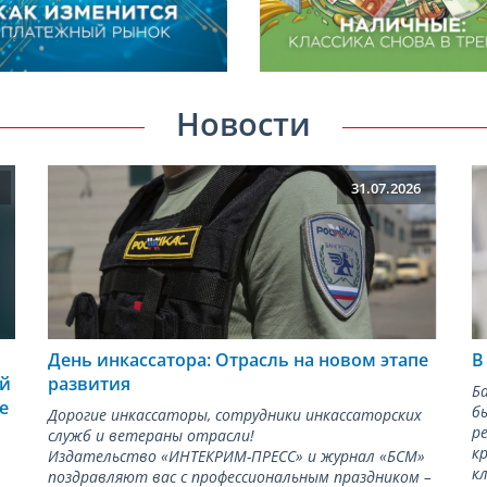
Новости
31.07.2026
День инкассатора: Отрасль на новом этапе
В
й
развития
Б
е
б
Дорогие инкассаторы, сотрудники инкассаторских
р
служб и ветераны отрасли!
к
Издательство «ИНТЕКРИМ-ПРЕСС» и журнал «БСМ»
к
поздравляют вас с профессиональным праздником –