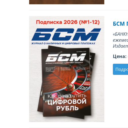
БСМ 
«БАНКН
ежемес
Издает
Цена:
Подр