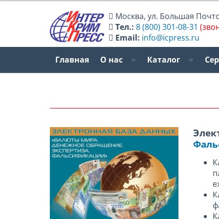
Москва
,
ул. Большая Почтов
Тел.:
8 (800) 301-08-31
(зво
Email:
info@icpress.ru
Главная
О нас
Каталог
Се
Элек
Фаль
К
п
е
К
ф
К