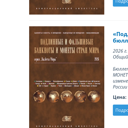
Подр
«Под
бюлле
2026 г.
Общий 
Бюлле
МОНЕТЫ
измен
России
Цена:
Подр