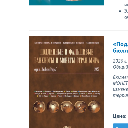
и
Э
о
«Под
бюлле
2026 г.
Общий 
Бюлле
МОНЕТЫ
измене
терри
Цена: