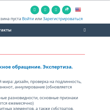
рзина пуста
Войти
или
Зарегистрироваться
такты
ное обращение. Экспертиза.
 мира: дизайн, проверка на подлинность,
нкнот, аннулирование (обновляется
ные разновидности, основные признаки
ется ежемесячно)
тных элементов, а также субстратов,