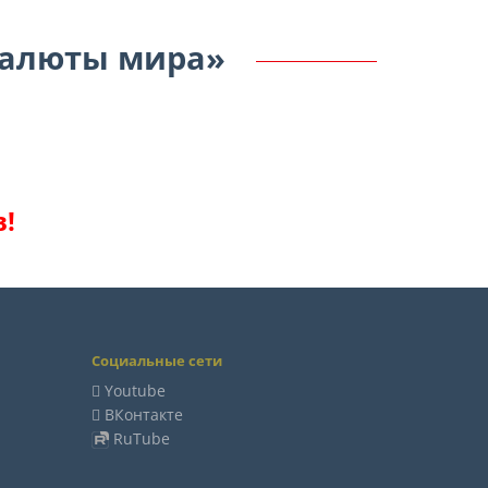
Валюты мира»
!
Социальные сети
Youtube
ВКонтакте
RuTube