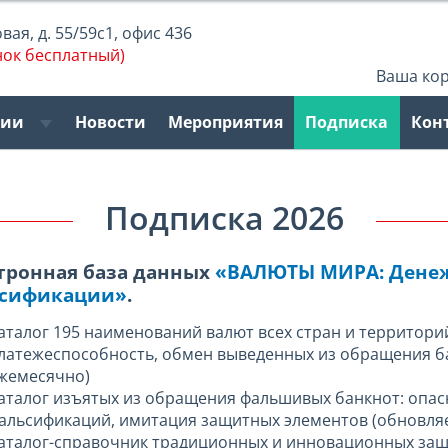
ая, д. 55/59с1, офис 436
нок бесплатный)
Ваша ко
рии
Новости
Мероприятия
Подписка
Кон
Подписка 2026
тронная база данных
«ВАЛЮТЫ МИРА: Денеж
сификации»
.
аталог 195 наименований валют всех стран и территорий
латежеспособность, обмен выведенных из обращения ба
жемесячно)
аталог изъятых из обращения фальшивых банкнот: опас
альсификаций, имитация защитных элементов (обновля
аталог-справочник традиционных и инновационных защи