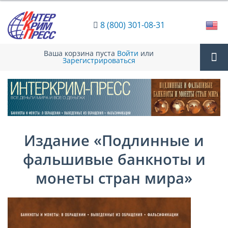
8 (800) 301-08-31
Ваша корзина пуста
Войти
или
Зарегистрироваться
Tog
nav
Издание «Подлинные и
фальшивые банкноты и
монеты стран мира»