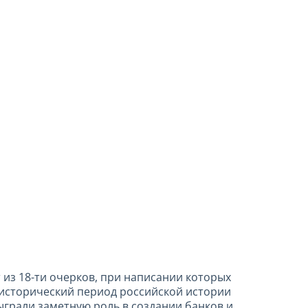
 из 18-ти очерков, при написании которых
 исторический период российской истории
сыграли заметную роль в создании банков и