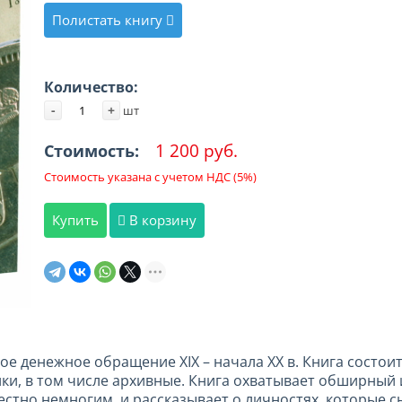
Полистать книгу
Количество:
-
+
шт
1 200 руб.
Стоимость:
Стоимость указана с учетом НДС (5%)
Купить
В корзину
е денежное обращение XIX – начала ХХ в. Книга состоит
ки, в том числе архивные. Книга охватывает обширный
вестно немногим, и рассказывает о личностях, которые 