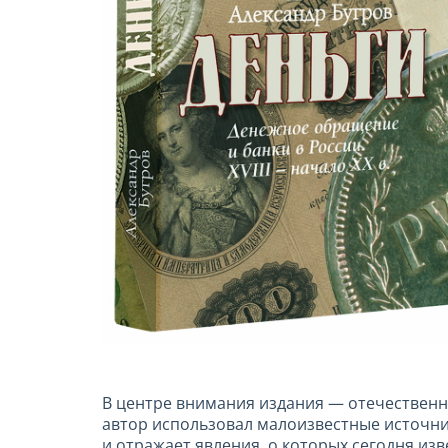
В центре внимания издания — отечественно
автор использовал малоизвестные источни
и отражает явления, о которых сегодня из