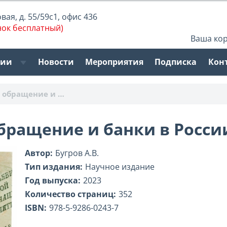
ая, д. 55/59с1, офис 436
нок бесплатный)
Ваша ко
рии
Новости
Мероприятия
Подписка
Кон
е обращение и …
ращение и банки в России. 
Автор:
Бугров А.В.
Тип издания:
Научное издание
Год выпуска:
2023
Количество страниц:
352
ISBN:
978-5-9286-0243-7