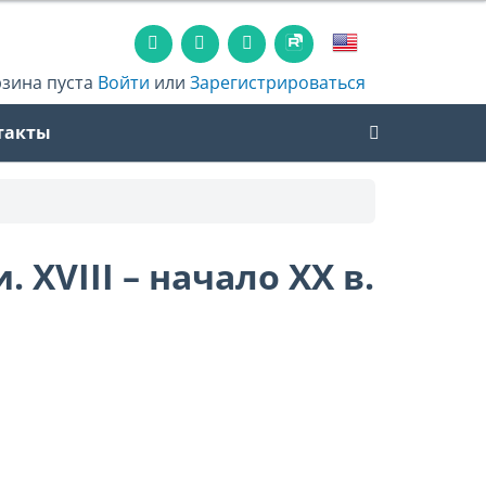
рзина пуста
Войти
или
Зарегистрироваться
такты
XVIII – начало XX в.