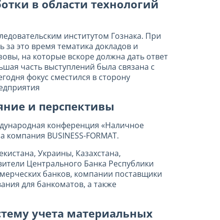
отки в области технологий
следовательским институтом Гознака. При
 за это время тематика докладов и
овы, на которые вскоре должна дать ответ
ьшая часть выступлений была связана с
годня фокус сместился в сторону
редприятия
яние и перспективы
еждународная конференция «Наличное
ла компания BUSINESS-FORMAT.
кистана, Украины, Казахстана,
авители Центрального Банка Республики
ммерческих банков, компании поставщики
ания для банкоматов, а также
истему учета материальных