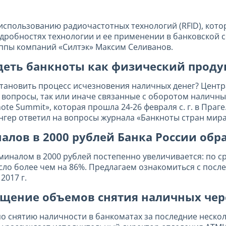
использованию радиочастотных технологий (RFID), кото
дробностях технологии и ее применении в банковской с
ппы компаний «Силтэк» Максим Селиванов.
деть банкноты как физический проду
становить процесс исчезновения наличных денег? Центр
 вопросы, так или иначе связанные с оборотом наличных
e Summit», которая прошла 24-26 февраля с. г. в Праге
нгер ответил на вопросы журнала «Банкноты стран мира
ов в 2000 рублей Банка России образ
налом в 2000 рублей постепенно увеличивается: по сра
сло более чем на 86%. Предлагаем ознакомиться с пос
2017 г.
ащение объемов снятия наличных че
о снятию наличности в банкоматах за последние неско