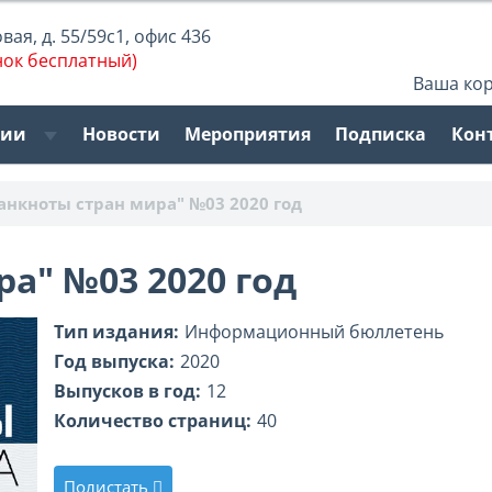
ая, д. 55/59с1, офис 436
нок бесплатный)
Ваша ко
рии
Новости
Мероприятия
Подписка
Кон
анкноты стран мира" №03 2020 год
а" №03 2020 год
Тип издания:
Информационный бюллетень
Год выпуска:
2020
Выпусков в год:
12
Количество страниц:
40
Полистать