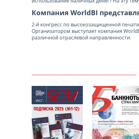
использование наличных денег? На эту те
Компания WorldBI представля
2-й конгресс по высокозащищенной печати (S
Организатором выступает компания WorldB
различной отраслевой направленности.