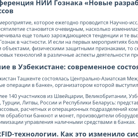
нференция НИИ Гознака «Новые разраб
ссов
ое мероприятие, которое ежегодно проводится Научно-ис
сятилетие становится очевидным, насколько изменилась
вечивала еще только зарождающиеся тенденции и те выз
ознак в частности. И если на первых мероприятиях бол
объектами, физическими защитными признаками, то се
овых технологий в различные аспекты деятельности п
е в Узбекистане: современное состо
збекистан Ташкенте состоялась Центрально-Азиатская М
ые операции в банке», организатором которой выступи
ее 140 участников из Швейцарии, Великобритании, Узбе
 Турции, Литвы, России и Республики Беларусь: предст
кассовых, расчетных и операционных подразделений ко
я обработки банкнот и монет, производители оборудов
имизации управления наличными средствами в банках.
RFID-технологии. Как это изменило с