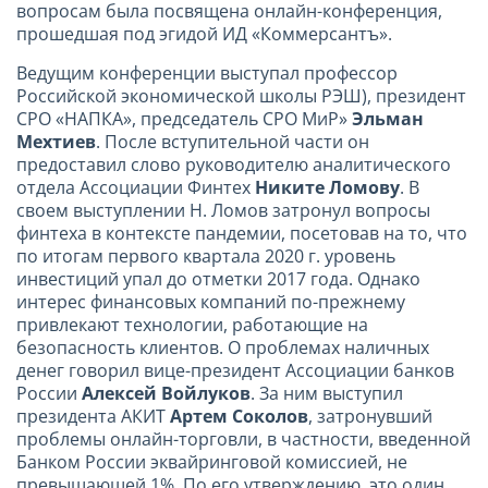
вопросам была посвящена онлайн-конференция,
прошедшая под эгидой ИД «Коммерсантъ».
Ведущим конференции выступал профессор
Российской экономической школы РЭШ), президент
СРО «НАПКА», председатель СРО МиР»
Эльман
Мехтиев
. После вступительной части он
предоставил слово руководителю аналитического
отдела Ассоциации Финтех
Никите Ломову
. В
своем выступлении Н. Ломов затронул вопросы
финтеха в контексте пандемии, посетовав на то, что
по итогам первого квартала 2020 г. уровень
инвестиций упал до отметки 2017 года. Однако
интерес финансовых компаний по-прежнему
привлекают технологии, работающие на
безопасность клиентов. О проблемах наличных
денег говорил вице-президент Ассоциации банков
России
Алексей Войлуков
. За ним выступил
президента АКИТ
Артем Соколов
, затронувший
проблемы онлайн-торговли, в частности, введенной
Банком России эквайринговой комиссией, не
превышающей 1%. По его утверждению, это один