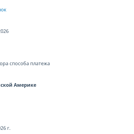
нок
2026
ора способа платежа
нской Америке
26 г.