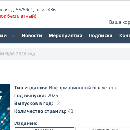
ая, д. 55/59с1, офис 436
нок бесплатный)
Ваша ко
рии
Новости
Мероприятия
Подписка
Кон
М №06 2026 год
Тип издания:
Информационный бюллетень
Год выпуска:
2026
Выпусков в год:
12
Количество страниц:
40
Издание:
злектронное