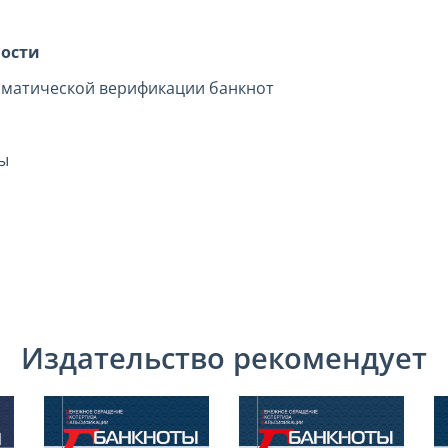
ности
томатической верификации банкнот
ы
Издательство рекомендует