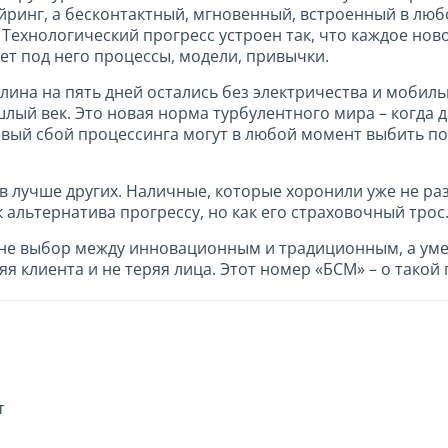
йринг, а бесконтактный, мгновенный, встроенный в любо
. Технологический прогресс устроен так, что каждое но
ет под него процессы, модели, привычки.
рлина на пять дней остались без электричества и мобил
лый век. Это новая норма турбулентного мира – когда д
вый сбой процессинга могут в любой момент выбить поч
в лучше других. Наличные, которые хоронили уже не раз
к альтернатива прогрессу, но как его страховочный трос
о не выбор между инновационным и традиционным, а уме
я клиента и не теряя лица. Этот номер «БСМ» – о такой 
т