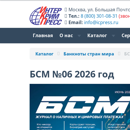
Москва
,
ул. Большая Почтов
Тел.:
8 (800) 301-08-31
(зво
Email:
info@icpress.ru
Главная
О нас
Каталог
Се
Каталог
Банкноты стран мира
БС
БСМ №06 2026 год