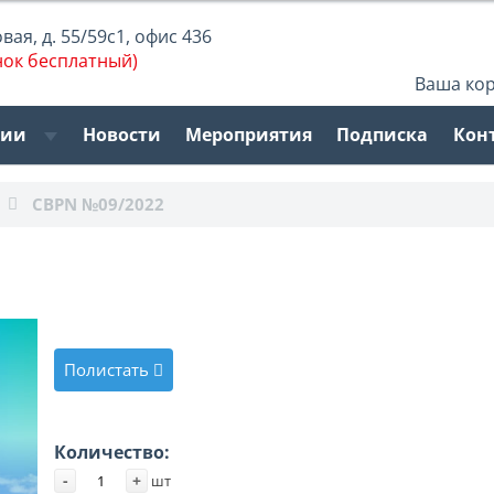
ая, д. 55/59с1, офис 436
нок бесплатный)
Ваша ко
рии
Новости
Мероприятия
Подписка
Кон
CBPN №09/2022
Полистать
Количество:
-
+
шт