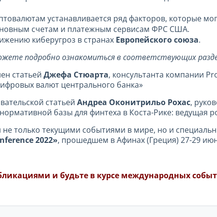
птовалютам устанавливается ряд факторов, которые мог
сновным счетам и платежным сервисам ФРС США.
нижению киберугроз в странах
Европейского союза
.
ожете подробно ознакомиться в соответствующих разде
ен статьей
Джефа Стюарта
, консультанта компании Pr
цифровых валют центрального банка»
овательской статьей
Андреа Оконитрильо Рохас
, руко
ие нормативной базы для финтеха в Коста-Рике: ведущая 
 не только текущими событиями в мире, но и специаль
nference 2022»
, прошедшем в Афинах (Греция) 27-29 июня
бликациями и будьте в курсе международных событ