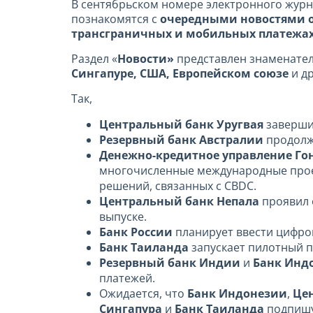
В сентябрьском номере электронного жур
познакомятся с
очередными новостями о
трансграничных и
мобильных платежа
Раздел «
Новости»
представлен знаменате
Сингапуре,
США,
Европейском союзе
и др
Так,
Центральный банк Уругвая
заверши
Резервный банк Австралии
продолж
Денежно-кредитное управление Го
многочисленные международные проек
решений, связанных с CBDC.
Центральный банк Непала
проявил 
выпуске.
Банк России
планирует ввести цифров
Банк Таиланда
запускает пилотный 
Резервный банк Индии
и
Банк Инд
платежей.
Ожидается, что
Банк Индонезии
,
Це
Сингапура
и
Банк Таиланда
подпишу