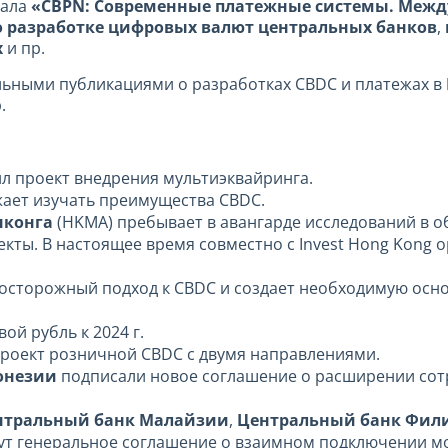
нала
«
CBPN
: Современные платежные системы. Между
 разработке
цифровых валют центральных банков
,
х
и пр.
льными публикациями о разработках CBDC и платежах в
.
л проект внедрения мультиэквайринга.
ает изучать преимущества CBDC.
нконга
(HKMA) пребывает в авангарде исследований в о
ты. В настоящее время совместно с Invest Hong Kong 
осторожный подход к CBDC и создает необходимую основ
ой рубль к 2024 г.
проект розничной CBDC с двумя направлениями.
онезии
подписали новое соглашение о расширении сот
нтральный банк Малайзии
,
Центральный банк Фил
т генеральное соглашение о взаимном подключении мо