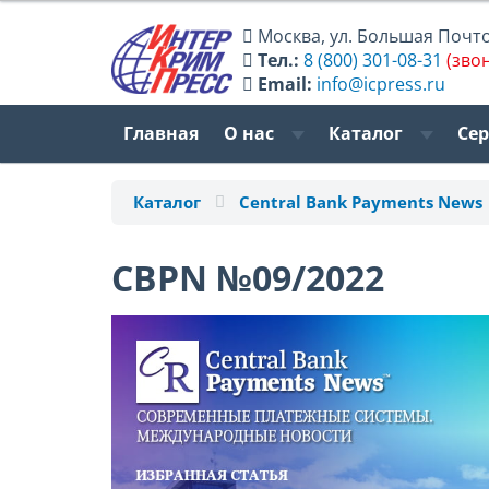
Москва
,
ул. Большая Почтов
Тел.:
8 (800) 301-08-31
(зво
Email:
info@icpress.ru
Главная
О нас
Каталог
Се
Каталог
Central Bank Payments News
CBPN №09/2022