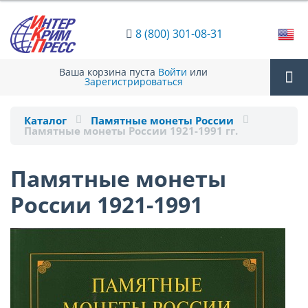
8 (800) 301-08-31
Ваша корзина пуста
Войти
или
Зарегистрироваться
Tog
Каталог
Памятные монеты России
Памятные монеты России 1921-1991 гг.
nav
Памятные монеты
России 1921-1991