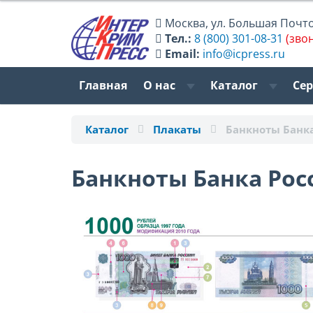
Москва
,
ул. Большая Почтов
Тел.:
8 (800) 301-08-31
(зво
Email:
info@icpress.ru
Главная
О нас
Каталог
Се
Каталог
Плакаты
Банкноты Банка
Банкноты Банка Росс