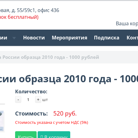
ая, д. 55/59с1, офис 436
нок бесплатный)
Ваша ко
рии
Новости
Мероприятия
Подписка
Кон
 России образца 2010 года - 1000 рублей
ии образца 2010 года - 100
Количество:
-
+
шт
520 руб.
Стоимость:
Стоимость указана с учетом НДС (5%)
Купить
В корзину