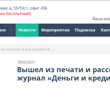
ая, д. 55/59с1, офис 436
нок бесплатный)
Ваша ко
рии
Новости
Мероприятия
Подписка
Кон
из печати и рассылается …
08.09.2011
Вышел из печати и рас
журнал «Деньги и креди