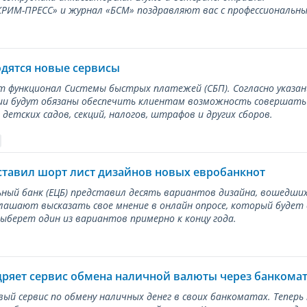
ИМ-ПРЕСС» и журнал «БСМ» поздравляют вас с профессиональным
одятся новые сервисы
ет функционал Системы быстрых платежей (СБП). Согласно указа
и будут обязаны обеспечить клиентам возможность совершать п
детских садов, секций, налогов, штрафов и других сборов.
ставил шорт лист дизайнов новых евробанкнот
ный банк (ЕЦБ) представил десять вариантов дизайна, вошедших
лашают высказать свое мнение в онлайн опросе, который будет
берет один из вариантов примерно к концу года.
дряет сервис обмена наличной валюты через банкома
вый сервис по обмену наличных денег в своих банкоматах. Тепер