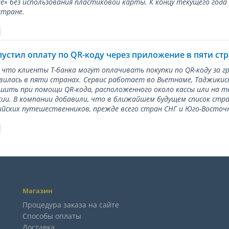
е» без использования пластиковой карты. К концу текущего года
стране.
пустил оплату по QR-коду через приложение в пяти ст
 что клиенты Т-банка могут оплачивать покупки по QR-коду за г
илась в пяти странах. Сервис работает во Вьетнаме, Таджикис
ить при помощи QR-кода, расположенного около кассы или на 
сии. В компании добавили, что в ближайшем будущем список стр
ийских путешественников, прежде всего стран СНГ и Юго-Восточн
Магазин
Процедура заказа на сайте
Способы оплаты
Доставка