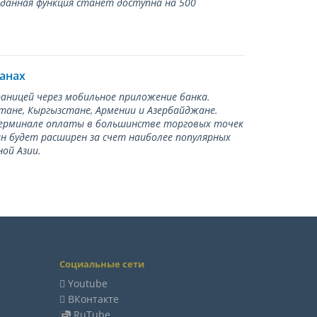
 данная функция станет доступна на 500
ранах
раницей через мобильное приложение банка.
тане, Кыргызстане, Армении и Азербайджане.
терминале оплаты в большинстве торговых точек
ан будет расширен за счет наиболее популярных
ой Азии.
Социальные сети
Youtube
ВКонтакте
RuTube