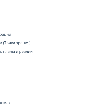
ерации
 (Точка зрения)
: планы и реалии
анков