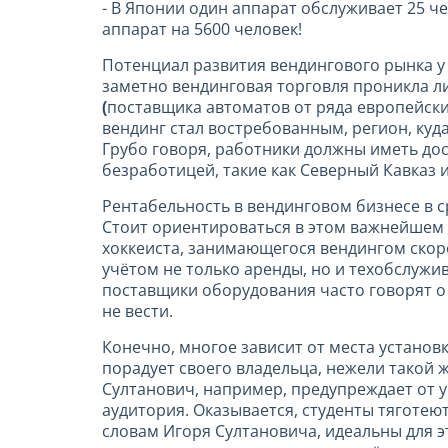
- В Японии один аппарат обслуживает 25 чел
аппарат на 5600 человек!
Потенциал развития вендингового рынка у 
заметно вендинговая торговля проникла л
(
поставщика автоматов от ряда европейски
вендинг стал востребованным, регион, ку
Грубо говоря, работники должны иметь до
безработицей, такие как Северный Кавказ 
Рентабельность в вендинговом бизнесе в 
Стоит ориентироваться в этом важнейшем
хоккеиста, занимающегося вендингом скоро
учётом не только аренды, но и техобслужи
поставщики оборудования часто говорят о 
не вести.
Конечно, многое зависит от места установ
порадует своего владельца, нежели такой ж
Султанович, например, предупреждает от у
аудитория. Оказывается, студенты тяготею
словам Игоря Султановича, идеальны для э