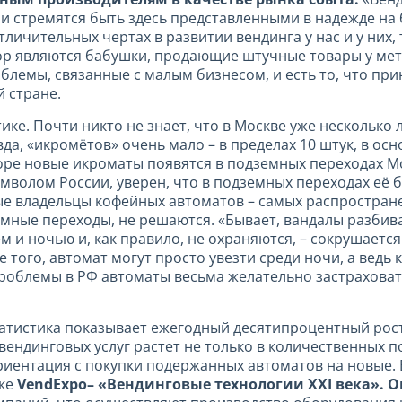
и стремятся быть здесь представленными в надежде на
тличительных чертах в развитии вендинга у нас и у них,
ор являются бабушки, продающие штучные товары у метр
лемы, связанные с малым бизнесом, и есть то, что при
 стране.
ике. Почти никто не знает, что в Москве уже несколько 
да, «икромётов» очень мало – в пределах 10 штук, в ос
оре новые икроматы появятся в подземных переходах Мо
имволом России, уверен, что в подземных переходах её 
е владельцы кофейных автоматов – самых распростран
емные переходы, не решаются. «Бывает, вандалы разби
ем и ночью и, как правило, не охраняются, – сокрушает
 того, автомат могут просто увезти среди ночи, а ведь 
роблемы в РФ автоматы весьма желательно застраховать,
атистика показывает ежегодный десятипроцентный рост
ендинговых услуг растет не только в количественных п
иентация с покупки подержанных автоматов на новые. 
вке
VendExpo– «Вендинговые технологии XXI века». 