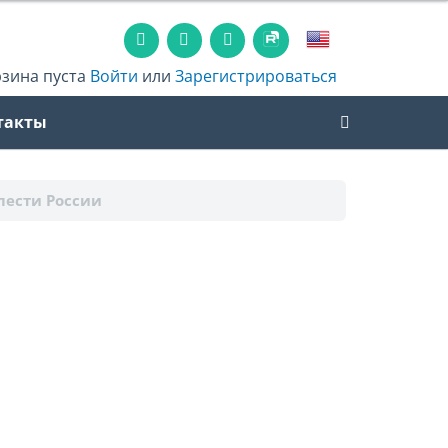
рзина пуста
Войти
или
Зарегистрироваться
такты
лести России