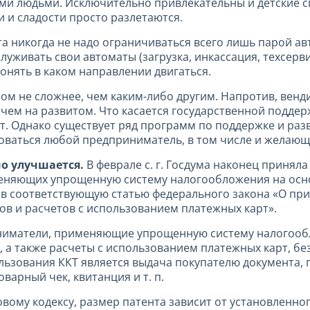
ыми людьми. Исключительно привлекательны и детские 
ки и сладости просто разлетаются.
а никогда не надо ограничиваться всего лишь парой авт
уживать свои автоматы (загрузка, инкассация, техсерви
онять в каком направлении двигаться.
м не сложнее, чем каким-либо другим. Напротив, вендин
чем на развитом. Что касается государственной подде
ет. Однако существует ряд программ по поддержке и разв
оваться любой предприниматель, в том числе и желающ
о улучшается.
В феврале с. г. Госдума наконец принял
яющих упрощенную систему налогообложения на основ
я в соответствующую статью федерального закона «О п
в и расчетов с использованием платежных карт».
иматели, применяющие упрощенную систему налогообло
 а также расчеты с использованием платежных карт, бе
ользования ККТ является выдача покупателю документа
варный чек, квитанция и т. п.
овому кодексу, размер патента зависит от установленн