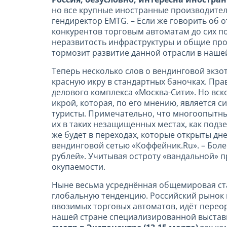
но все крупные иностранные производител
гендиректор EMTG. – Если же говорить об о
конкурентов торговым автоматам до сих п
неразвитость инфраструктуры и общие проб
тормозит развитие данной отрасли в нашей
Теперь несколько слов о вендинговой экзот
красную икру в стандартных баночках. Прав
делового комплекса «Москва-Сити». Но вск
икрой, которая, по его мнению, является с
туристы. Примечательно, что многоопытны
их в таких незащищенных местах, как подз
же будет в переходах, которые открыты дн
вендинговой сетью «Коффейник.Ru». – Более
рублей». Учитывая остроту «вандальной» п
окупаемости.
Ныне весьма усреднённая общемировая ст
глобальную тенденцию. Российский рынок в
ввозимых торговых автоматов, идёт переор
нашей стране специализированной выста