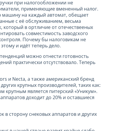
ыручки при налогообложении не
ниматели, применяющие вмененный налог.
ю машину на каждый автомат, обещает
занные с её обслуживанием, весьма
, который в ортличие от отечествееных
антировать совместимость заводского
 контроля. Почему бы налоговикам не
этому и идёт теперь дело.
 тенденций можно отнести готовность
ений практически отсутствовало. Теперь
rs и Necta, а также американский бренд
других крупных производителей, таких как:
амым крупным является питерский «Уникум».
 аппаратов доходит до 20% и оставшиеся
к в сторону снековых аппаратов и других
инг в нашей стране развит крайне слабо,