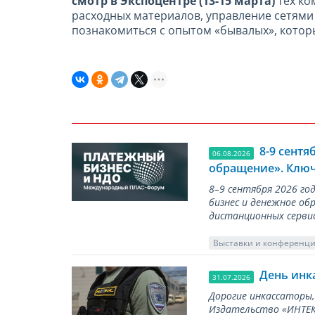
смотр в Экспоцентре (13-15 марта)
тех ко
расходных материалов, управление сетями
познакомиться с опытом «бывалых», которы
8-9 сент
06.08.2026
обращение». Ключ
8–9 сентября 2026 г
бизнес и денежное об
дистанционных серви
Выставки и конференц
День инк
31.07.2026
Дорогие инкассаторы,
Издательство «ИНТЕКР