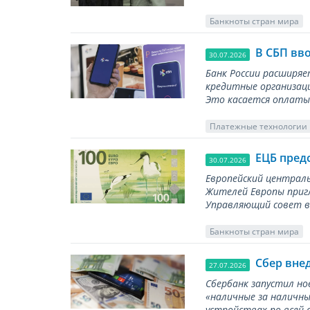
Банкноты стран мира
В СБП вв
30.07.2026
Банк России расширя
кредитные организаци
Это касается оплаты 
Платежные технологии
ЕЦБ пред
30.07.2026
Европейский централь
Жителей Европы приг
Управляющий совет вы
Банкноты стран мира
Сбер вне
27.07.2026
Сбербанк запустил но
«наличные за наличны
устройствах по всей 