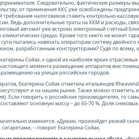
едпринимателя. Следовательно, фактические размеры в
ельству, от применения ККС уже освобождены предпри
 требования налоговиков ставить контрольно-кассову
ии. Ведь дополнительные траты на ККМ и расходы, свя
инговый автомат уже встроен электронный счётный блок
 климатических средах. Кроме того никто не может гар
 сути пытались навязать операторам систему двойного
оком, разработанным конструкторами? Судя по всему, к 
атерины Сойак, к одной из наиболее ярких отраслевых
До настоящего момента размещение аппаратов вне помещ
 размещению на улицах российских городов.
ратов, Екатерина Сойак отметила итальянцев Rheavendo
рисутствуют и на нашем рынке. Также можно отметить и 
ания). Если говорить о российских производителях, то с
оставляют основную массу – до 65-70 %. Доля снековых
начительно изменится. «Думаю, произойдет резкий скачо
сигаретами, – говорит Екатерина Сойак.
нным производителям в качестве рынка сбыта.
«Венд