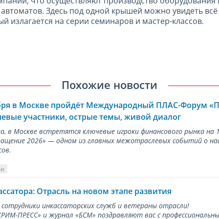
мпаний, что осуществляют производство оборудования 
 автоматов. Здесь под одной крышей можно увидеть вс
й излагается на серии семинаров и мастер-классов.
Похожие новости
ября в Москве пройдёт Международный ПЛАС-Форум «
евые участники, острые темы, живой диалог
ода, в Москве встретятся ключевые игроки финансового рынка н
ращение 2026» — одном из главных межотраслевых событий о на
сов.
ии
ассатора: Отрасль на новом этапе развития
 сотрудники инкассаторских служб и ветераны отрасли!
ИМ-ПРЕСС» и журнал «БСМ» поздравляют вас с профессиональным