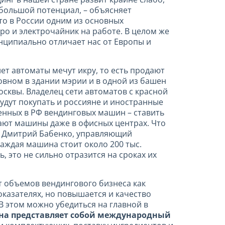
 большой потенциал, – объясняет
 то в России одним из основных
о и электрочайник на работе. В целом же
нципиально отличает нас от Европы и
лет автоматы мечут икру, то есть продают
новном в здании мэрии и в одной из башен
сквы. Владелец сети автоматов с красной
будут покупать и россияне и иностранные
енных в РФ вендинговых машин – ставить
вают машины даже в офисных центрах. Что
ся Дмитрий Бабенко, управляющий
каждая машина стоит около 200 тыс.
 это не сильно отразится на сроках их
 объемов вендингового бизнеса как
оказателях, но повышается и качество
В этом можно убедиться на главной в
Она представляет собой международный