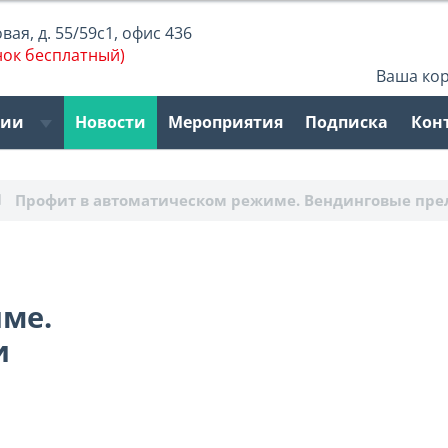
ая, д. 55/59с1, офис 436
нок бесплатный)
Ваша ко
рии
Новости
Мероприятия
Подписка
Кон
Профит в автоматическом режиме. Вендинговые пре
ме.
и