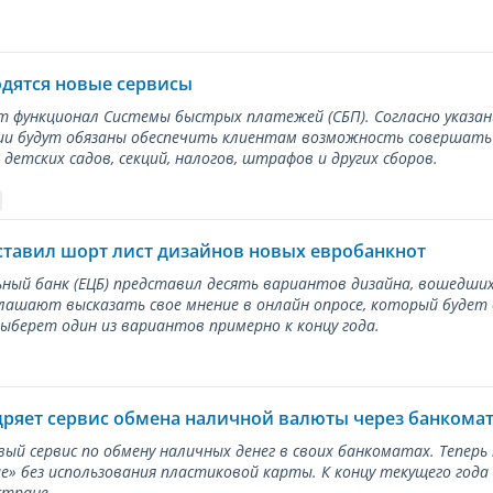
одятся новые сервисы
ет функционал Системы быстрых платежей (СБП). Согласно указа
и будут обязаны обеспечить клиентам возможность совершать п
детских садов, секций, налогов, штрафов и других сборов.
ставил шорт лист дизайнов новых евробанкнот
ный банк (ЕЦБ) представил десять вариантов дизайна, вошедших
лашают высказать свое мнение в онлайн опросе, который будет
берет один из вариантов примерно к концу года.
дряет сервис обмена наличной валюты через банкома
вый сервис по обмену наличных денег в своих банкоматах. Тепер
е» без использования пластиковой карты. К концу текущего года
стране.