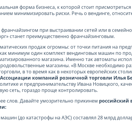
альная форма бизнеса, к которой стоит присмотреться 
нием минимизировать риски. Речь о вендинге, относит
с франчайзингом при выстраивании сетей или в семейн
орг» станет преимущественно франчайзинговым.
матических продаж огромны: от точки питания на предп
 как минимум один комплект вендинговых машин по прод
матизированного магазина. Именно так автоматы исполь
родовольственные магазины. «В Москве необходимо раз
рговли, в то время как в некоторых европейских столиц
Ассоциации компаний розничной торговли Илья Б
литике и предпринимательству Ивана Новицкого, каче
вую сеть, гораздо проще контролировать.
ее слов. Давайте умозрительно прикинем
российский 
ми:
машин (до катастрофы на АЭС) составлял 28 млрд доллар