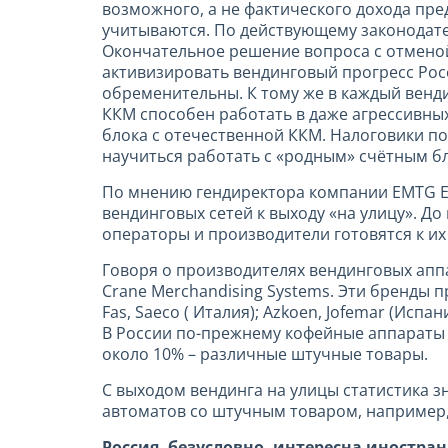
возможного, а не фактического дохода пр
учитываются. По действующему законодат
Окончательное решение вопроса с отменой
активизировать вендинговый прогресс Росс
обременительны. К тому же в каждый венд
ККМ способен работать в даже агрессивных
блока с отечественной ККМ. Налоговики по
научиться работать с «родным» счётным бл
По мнению гендиректора компании EMTG Ек
вендинговых сетей к выходу «на улицу». 
операторы и производители готовятся к их
Говоря о производителях вендинговых аппа
Crane Merchandising Systems. Эти бренды п
Fas, Saeco ( Италия); Azkoen, Jofemar (Исп
В России по-прежнему кофейные аппараты с
около 10% – различные штучные товары.
С выходом вендинга на улицы статистика з
автоматов со штучным товаром, например, 
Россия, безусловно, интересна иностра