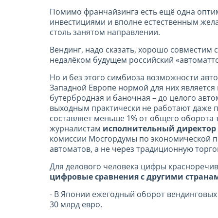
Помимо франчайзинга есть ещё одна оптим
инвестициями и вполне естественным жела
столь занятом направлении.
Вендинг, надо сказать, хорошо совместим 
недалёком будущем российский «автоматт
Но и без этого симбиоза возможности авто
Западной Европе нормой для них является
бутербродная и баночная – до целого авто
выходным практически не работают даже п
составляет меньше 1% от общего оборота то
журналистам
исполнительный директор 
комиссии Мосгордумы по экономической по
автоматов, а не через традиционную торго
Для делового человека цифры красноречив
цифровые сравнения с другими страна
- В Японии ежегодный оборот вендинговых 
30 млрд евро.