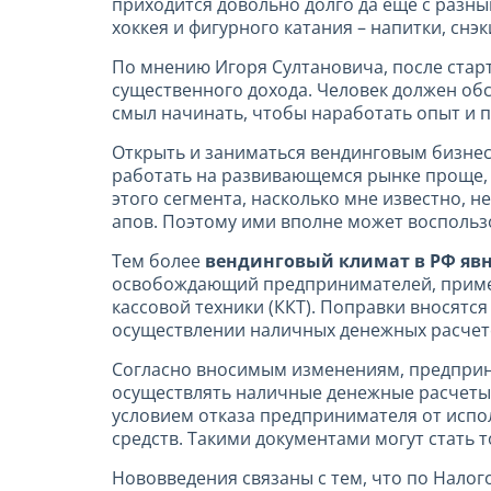
приходится довольно долго да ещё с разн
хоккея и фигурного катания – напитки, снэ
По мнению Игоря Султановича, после старт
существенного дохода. Человек должен обсл
смыл начинать, чтобы наработать опыт и п
Открыть и заниматься вендинговым бизнесо
работать на развивающемся рынке проще, 
этого сегмента, насколько мне известно, н
апов. Поэтому ими вполне может воспольз
Тем более
вендинговый климат в РФ явн
освобождающий предпринимателей, примен
кассовой техники (ККТ). Поправки вносятс
осуществлении наличных денежных расчето
Согласно вносимым изменениям, предприн
осуществлять наличные денежные расчеты,
условием отказа предпринимателя от исп
средств. Такими документами могут стать то
Нововведения связаны с тем, что по Налог