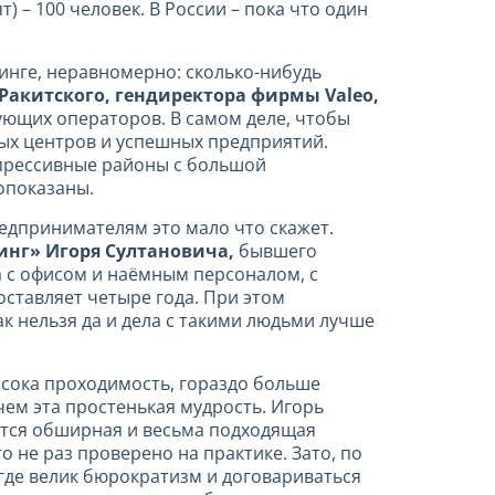
т) – 100 человек. В России – пока что один
зинге, неравномерно: сколько-нибудь
Ракитского, гендиректора фирмы Valeo,
ующих операторов. В самом деле, чтобы
ных центров и успешных предприятий.
епрессивные районы с большой
опоказаны.
едпринимателям это мало что скажет.
нг» Игоря Султановича,
бывшего
а с офисом и наёмным персоналом, с
оставляет четыре года. При этом
ак нельзя да и дела с такими людьми лучше
высока проходимость, гораздо больше
чем эта простенькая мудрость. Игорь
еется обширная и весьма подходящая
 не раз проверено на практике. Зато, по
где велик бюрократизм и договариваться