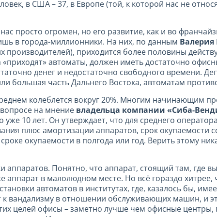
овек, в США – 37, в Европе (той, к которой нас не относя
нас просто огромен, но его развитие, как и во франчай
ишь в города-миллионники. На них, по данным
Валерия 
х производителей), приходится более половины действ
да «приходят» автоматы, должен иметь достаточно офис
статочно денег и недостаточно свободного времени. Д
или большая часть Дальнего Востока, автоматам против
среднем колеблется вокруг 20%. Многим начинающим пр
 вопросе на мнение
владельца компании «Сиба-Венди
 уже 10 лет. Он утверждает, что для среднего оператор
вания плюс амортизации аппаратов, срок окупаемости с
сроке окупаемости в полгода или год. Верить этому ник
ки аппаратов. Понятно, что аппарат, стоящий там, где 
е аппарат в малолюдном месте. Но всё гораздо хитрее, 
становки автоматов в институтах, где, казалось бы, им
т к вандализму в отношении обслуживающих машин, и это
тих целей офисы – заметно лучше чем офисные центры, 