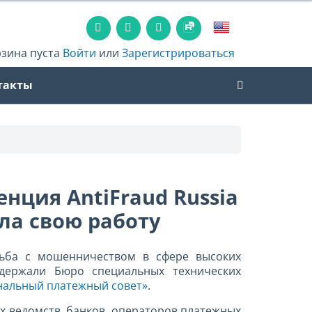
рзина пуста
Войти
или
Зарегистрироваться
такты
ция AntiFraud Russia
ла свою работу
ьба с мошенничеством в сфере высоких
оддержали Бюро специальных технических
альный платежный совет»
.
х ведомств, банков, операторов платежных