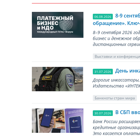
8-9 сент
06.08.2026
обращение». Ключ
8–9 сентября 2026 г
бизнес и денежное об
дистанционных серви
Выставки и конференц
День инк
31.07.2026
Дорогие инкассаторы,
Издательство «ИНТЕКР
Банкноты стран мира
В СБП вв
30.07.2026
Банк России расширя
кредитные организаци
Это касается оплаты 