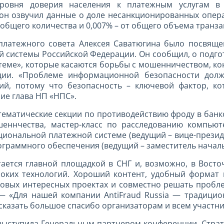
ровня доверия населения к платежным услугам в 
он озвучил данные о доле несанкционированных опер
т общего количества и 0,007% – от общего объема транза
платежного совета Алексея Саватюгина было посвящ
й системы Российской Федерации. Он сообщил, о подго
теме», которые касаются борьбы с мошенничеством, ко
ции. «Проблеме информационной безопасности долж
ий, потому что безопасность – ключевой фактор, ко
ие глава НП «НПС».
тематические секции по противодействию фроду в банк
еннчества, мастер-класс по расследованию компьют
циональной платежной системе (ведущий – вице-презид
ограммного обеспечения (ведущий – заместитель началь
тается главной площадкой в СНГ и, возможно, в Вост
оких технологий. Хороший контент, удобный форма
новых интересных проектах и совместно решать пробле
 — «Для нашей компании AntiFraud Russia — традицио
сказать большое спасибо организаторам и всем участн
выступила Генеральным партнером конференции. Страт