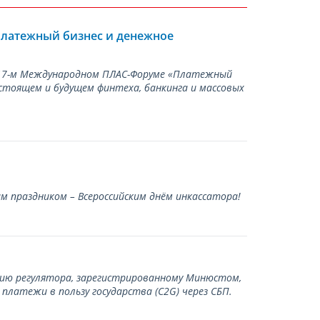
Платежный бизнес и денежное
а 17-м Международном ПЛАС-Форуме «Платежный
стоящем и будущем финтеха, банкинга и массовых
 праздником – Всероссийским днём инкассатора!
нию регулятора, зарегистрированному Минюстом,
латежи в пользу государства (С2G) через СБП.