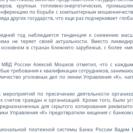
деров, крупных топливно-энергетических, промыш
конференцию по борьбе с компьютерным мошенничеством
 ряда других государств, что еще раз подчеркивает гло
следний год наблюдается тенденция к снижению мас
ема не теряет своей актуальности. Вместо ликвиди
 основном в странах ближнего зарубежья, с более «м
 МВД России Алексей Мошков отметил, что с каждым
обые требования к квалификации сотрудников, занима
оличество уголовных дел по линии Управления «К», на
 мероприятий по пресечению деятельности организо
х счетов граждан и организаций. Кроме того, были ус
редназначенных для скрытого копирования реквизитов
ики Управления «К» предотвратили хищения с банковс
иональной платежной системы Банка России Вадим К