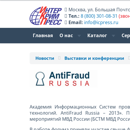
Москва
,
ул. Большая Почтов
Тел.:
8 (800) 301-08-31
(зво
Email:
info@icpress.ru
Главная
О нас
Каталог
Се
Новости
Выставки и конференции
Академия Информационных Систем пров
технологий. AntiFraud Russia – 2013».
мероприятий МВД России (БСТМ МВД Росси
В работе форума приняли участие свыше 4