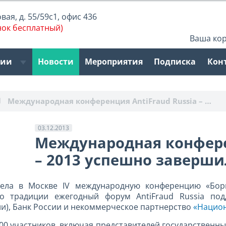
ая, д. 55/59с1, офис 436
нок бесплатный)
Ваша ко
рии
Новости
Мероприятия
Подписка
Кон
Международная конференция AntiFraud Russia – …
03.12.2013
Международная конферен
– 2013 успешно заверши
ела в Москве IV международную конференцию «Бор
 По традиции ежегодный форум AntiFraud Russia п
и), Банк России и некоммерческое партнерство
«Национ
00 участников, включая представителей государственны