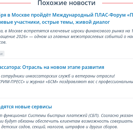
Похожие новости
ября в Москве пройдёт Международный ПЛАС-Форум «
евые участники, острые темы, живой диалог
ода, в Москве встретятся ключевые игроки финансового рынка н
ращение 2026» — одном из главных межотраслевых событий о на
сов.
ии
ассатора: Отрасль на новом этапе развития
 сотрудники инкассаторских служб и ветераны отрасли!
ИМ-ПРЕСС» и журнал «БСМ» поздравляют вас с профессиональным
одятся новые сервисы
ет функционал Системы быстрых платежей (СБП). Согласно указа
и будут обязаны обеспечить клиентам возможность совершать п
детских садов, секций, налогов, штрафов и других сборов.