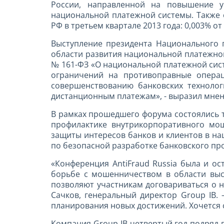
России, направленной на повышение у
национальной платежной системы. Также 
РФ в третьем квартале 2013 года: 0,003% о
Выступление президента Национального 
области развития национальной платежно
№ 161-ФЗ «О национальной платежной сис
ограничений на противоправные опера
совершенствованию банковских технолог
дистанционным платежам», - выразил мнен
В рамках прошедшего форума состоялись 
профилактике внутрикорпоративного мош
защиты интересов банков и клиентов в на
по безопасной разработке банковского пр
«Конференция AntiFraud Russia была и ос
борьбе с мошенничеством в области выс
позволяют участникам договариваться о 
Сачков, генеральный директор Group IB.
планирования новых достижений. Хочется 
Компания Group IB четвертый год подряд 