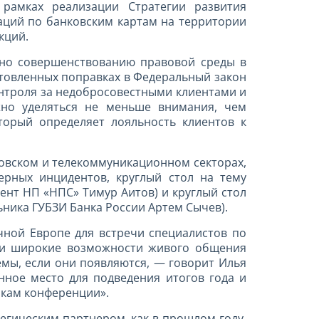
рамках реализации Стратегии развития
аций по банковским картам на территории
кций.
ено совершенствованию правовой среды в
товленных поправках в Федеральный закон
нтроля за недобросовестными клиентами и
но уделяться не меньше внимания, чем
торый определяет лояльность клиентов к
овском и телекоммуникационном секторах,
ерных инцидентов, круглый стол на тему
ент НП «НПС» Тимур Аитов) и круглый стол
ника ГУБЗИ Банка России Артем Сычев).
очной Европе для встречи специалистов по
т и широкие возможности живого общения
мы, если они появляются, — говорит Илья
нное место для подведения итогов года и
икам конференции».
егическим партнером, как в прошлом году,