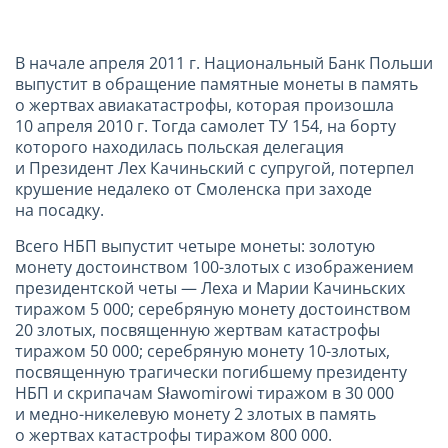
В начале апреля
2011 г
. Национальный Банк Польши
выпустит в обращение памятные монеты в память
о жертвах авиакатастрофы, которая произошла
10 апреля
2010 г
. Тогда самолет ТУ 154, на борту
которого находилась польская делегация
и Президент Лех Качиньский с супругой, потерпел
крушение недалеко от Смоленска при заходе
на посадку.
Всего НБП выпустит четыре монеты: золотую
монету достоинством 100-злотых с изображением
президентской четы — Леха и Марии Качиньских
тиражом 5 000; серебряную монету достоинством
20 злотых, посвященную жертвам катастрофы
тиражом 50 000; серебряную монету 10-злотых,
посвященную трагически погибшему президенту
НБП и скрипачам Sławomirowi тиражом в 30 000
и медно-никелевую монету 2 злотых в память
о жертвах катастрофы тиражом 800 000.