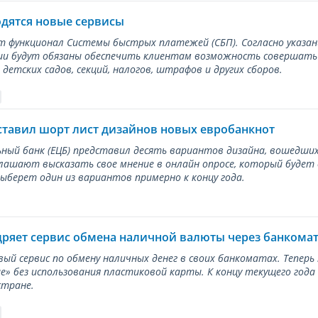
одятся новые сервисы
ет функционал Системы быстрых платежей (СБП). Согласно указа
и будут обязаны обеспечить клиентам возможность совершать п
детских садов, секций, налогов, штрафов и других сборов.
ставил шорт лист дизайнов новых евробанкнот
ный банк (ЕЦБ) представил десять вариантов дизайна, вошедших
лашают высказать свое мнение в онлайн опросе, который будет
берет один из вариантов примерно к концу года.
дряет сервис обмена наличной валюты через банкома
вый сервис по обмену наличных денег в своих банкоматах. Тепер
е» без использования пластиковой карты. К концу текущего года
стране.