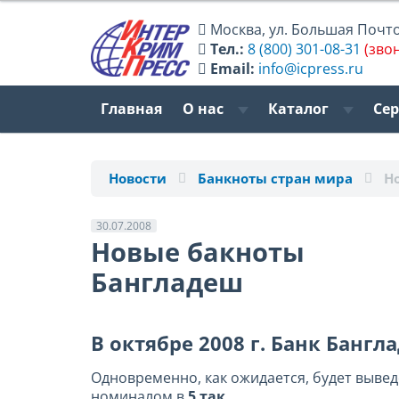
Москва
,
ул. Большая Почтов
Тел.:
8 (800) 301-08-31
(зво
Email:
info@icpress.ru
Главная
О нас
Каталог
Се
Новости
Банкноты стран мира
Н
30.07.2008
Новые бакноты
Бангладеш
В октябре 2008 г. Банк Банг
Одновременно, как ожидается, будет выве
номиналом в
5 так
.