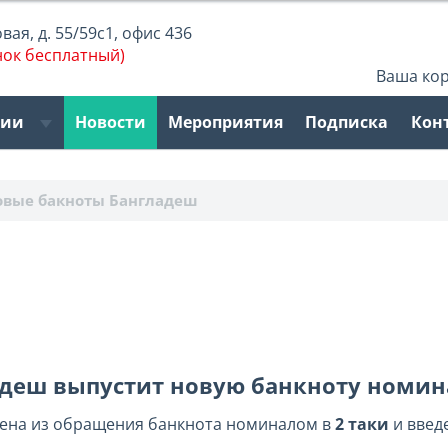
ая, д. 55/59с1, офис 436
нок бесплатный)
Ваша ко
рии
Новости
Мероприятия
Подписка
Кон
овые бакноты Бангладеш
ладеш выпустит новую банкноту номина
дена из обращения банкнота номиналом в
2 таки
и введ