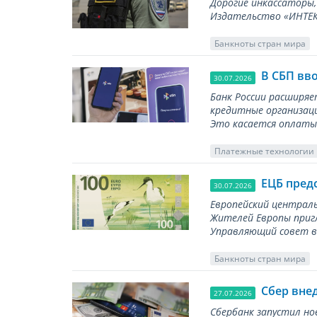
Дорогие инкассаторы,
Издательство «ИНТЕКР
Банкноты стран мира
В СБП вв
30.07.2026
Банк России расширя
кредитные организаци
Это касается оплаты 
Платежные технологии
ЕЦБ пред
30.07.2026
Европейский централь
Жителей Европы приг
Управляющий совет вы
Банкноты стран мира
Сбер вне
27.07.2026
Сбербанк запустил но