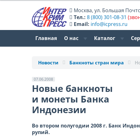
Москва
,
ул. Большая Почтов
Тел.:
8 (800) 301-08-31
(зво
Email:
info@icpress.ru
Главная
О нас
Каталог
Се
Новости
Банкноты стран мира
Н
07.06.2008
Новые банкноты
и монеты Банка
Индонезии
Во втором полугодии 2008 г. Банк Индо
рупий.