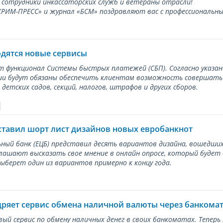
 сотрудники инкассаторских служб и ветераны отрасли!
ИМ-ПРЕСС» и журнал «БСМ» поздравляют вас с профессиональным
одятся новые сервисы
ет функционал Системы быстрых платежей (СБП). Согласно указа
и будут обязаны обеспечить клиентам возможность совершать п
детских садов, секций, налогов, штрафов и других сборов.
ставил шорт лист дизайнов новых евробанкнот
ный банк (ЕЦБ) представил десять вариантов дизайна, вошедших
лашают высказать свое мнение в онлайн опросе, который будет
берет один из вариантов примерно к концу года.
дряет сервис обмена наличной валюты через банкома
вый сервис по обмену наличных денег в своих банкоматах. Тепер