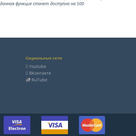
 данная функция станет доступна на 500
Социальные сети
Youtube
ВКонтакте
RuTube
м: