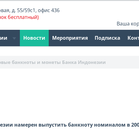
ая, д. 55/59с1, офис 436
нок бесплатный)
Ваша ко
рии
Новости
Мероприятия
Подписка
Кон
овые банкноты и монеты Банка Индонезии
незии намерен выпустить банкноту номиналом в 200