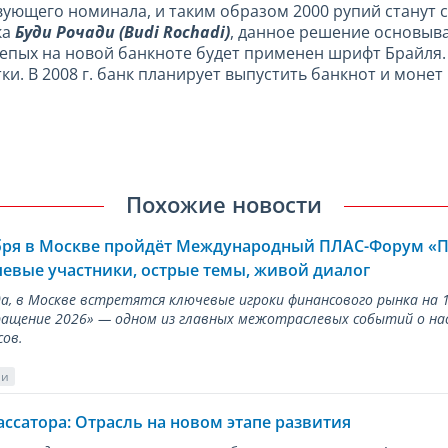
вующего номинала, и таким образом 2000 рупий стану
ка
Буди Рочади (Budi Rochadi)
, данное решение основыва
слепых на новой банкноте будет применен шрифт Брайл
ки. В 2008 г. банк планирует выпустить банкнот и моне
Похожие новости
ября в Москве пройдёт Международный ПЛАС-Форум «
евые участники, острые темы, живой диалог
ода, в Москве встретятся ключевые игроки финансового рынка н
ращение 2026» — одном из главных межотраслевых событий о на
сов.
ии
ассатора: Отрасль на новом этапе развития