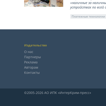
«наличные за наличны
устройствах по всей 
Платежные технологии
Издательство
О нас
Партнеры
Реклама
Авторам
Контакты
©2005-2026 АО ИПК «ИнтерКрим-пресс»