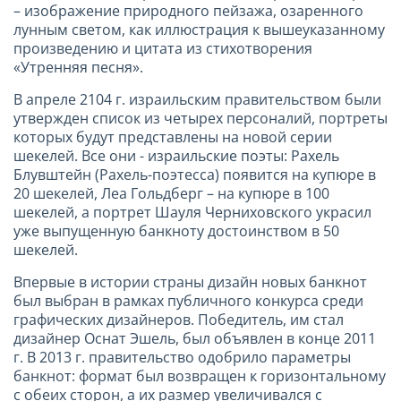
– изображение природного пейзажа, озаренного
лунным светом, как иллюстрация к вышеуказанному
произведению и цитата из стихотворения
«Утренняя песня».
В апреле 2104 г. израильским правительством были
утвержден список из четырех персоналий, портреты
которых будут представлены на новой серии
шекелей. Все они - израильские поэты: Рахель
Блувштейн (Рахель-поэтесса) появится на купюре в
20 шекелей, Леа Гольдберг – на купюре в 100
шекелей, а портрет Шауля Черниховского украсил
уже выпущенную банкноту достоинством в 50
шекелей.
Впервые в истории страны дизайн новых банкнот
был выбран в рамках публичного конкурса среди
графических дизайнеров. Победитель, им стал
дизайнер Оснат Эшель, был объявлен в конце 2011
г. В 2013 г. правительство одобрило параметры
банкнот: формат был возвращен к горизонтальному
с обеих сторон, а их размер увеличивался с