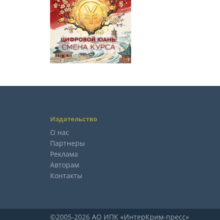
Издательство
О нас
Партнеры
Реклама
Авторам
Контакты
©2005-2026 АО ИПК «ИнтерКрим-пресс»