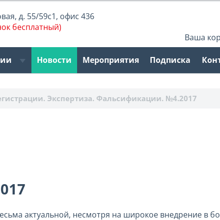
ая, д. 55/59с1, офис 436
нок бесплатный)
Ваша ко
рии
Новости
Мероприятия
Подписка
Кон
егистрации. Экспертиза. Фальсификации. №4.2017
017
есьма актуальной, несмотря на широкое внедрение в б