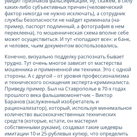
увидит признаков фальсификации, ну, скажем, в силу
каких-либо субъективных причин (человеческий
фактор никогда не нужно исключать), а сотрудник
службы безопасности не найдет криминала (на-
пример, паспорт подлинный, а фотография в нем
переклеена), то мошенническая схема вполне себе
может осуществиться. И тут «попадают все»: и банк,
и человек, чьим документом воспользовались.
Конечно, визуально подделку распознать бывает
трудно. Тут очень многое зависит от мастерства
мошенника и примененной им техники. Это с одной
стороны. А с другой – от уровня профессионализма
и технического оснащения эксперта-криминалиста.
Приведу пример. Был на Ставрополье в 70-х годах
прошлого века фальшивомонетчик – Виктор
Баранов (заслуженный изобретатель и
рационализатор), который, используя минимальное
количество высококачественных технических
средств (которые, кстати, он мастерил
собственными руками), создавал такие шедевры
имитации 10-и 25-рублевых купюр, что определить