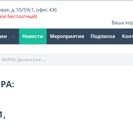
ая, д. 55/59с1, офис 436
нок бесплатный)
Ваша ко
рии
Новости
Мероприятия
Подписка
Кон
 МИРА: Денежное …
РА:
1,