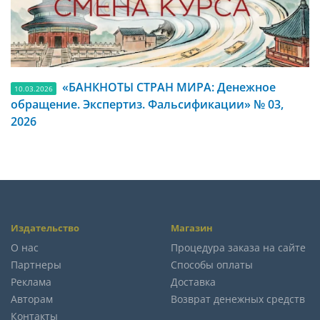
«БАНКНОТЫ СТРАН МИРА: Денежное
10.03.2026
обращение. Экспертиз. Фальсификации» № 03,
2026
Издательство
Магазин
О нас
Процедура заказа на сайте
Партнеры
Способы оплаты
Реклама
Доставка
Авторам
Возврат денежных средств
Контакты