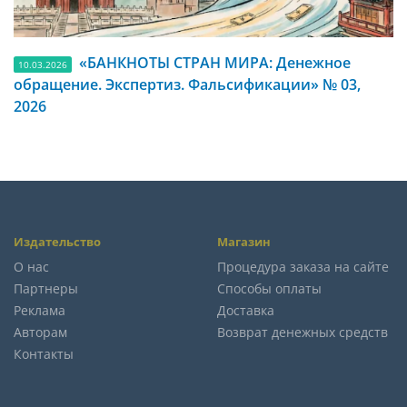
«БАНКНОТЫ СТРАН МИРА: Денежное
10.03.2026
обращение. Экспертиз. Фальсификации» № 03,
2026
Издательство
Магазин
О нас
Процедура заказа на сайте
Партнеры
Способы оплаты
Реклама
Доставка
Авторам
Возврат денежных средств
Контакты