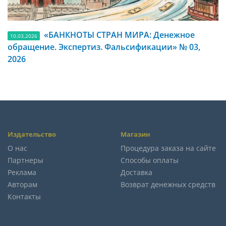
«БАНКНОТЫ СТРАН МИРА: Денежное
10.03.2026
обращение. Экспертиз. Фальсификации» № 03,
2026
Издательство
Магазин
О нас
Процедура заказа на сайте
Партнеры
Способы оплаты
Реклама
Доставка
Авторам
Возврат денежных средств
Контакты