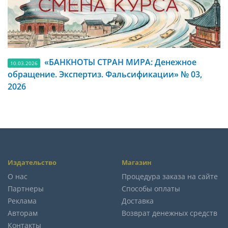
«БАНКНОТЫ СТРАН МИРА: Денежное
10.03.2026
обращение. Экспертиз. Фальсификации» № 03,
2026
Издательство
Магазин
О нас
Процедура заказа на сайте
Партнеры
Способы оплаты
Реклама
Доставка
Авторам
Возврат денежных средств
Контакты