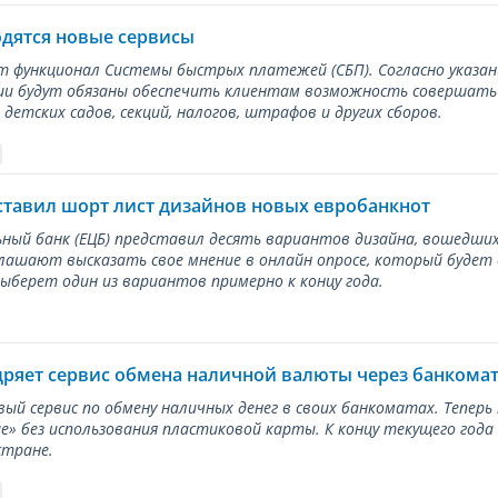
одятся новые сервисы
ет функционал Системы быстрых платежей (СБП). Согласно указа
и будут обязаны обеспечить клиентам возможность совершать п
детских садов, секций, налогов, штрафов и других сборов.
ставил шорт лист дизайнов новых евробанкнот
ный банк (ЕЦБ) представил десять вариантов дизайна, вошедших
лашают высказать свое мнение в онлайн опросе, который будет
берет один из вариантов примерно к концу года.
дряет сервис обмена наличной валюты через банкома
вый сервис по обмену наличных денег в своих банкоматах. Тепер
е» без использования пластиковой карты. К концу текущего года
стране.