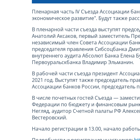
Пленарная часть IV Съезда Ассоциации бан
экономическое развитие". Будут также рас
В пленарной части съезда выступят предс
Анатолий Аксаков, первый заместитель Пр
независимый член Совета Ассоциации банк
председателя правления Сибсоцбанка Дмит
внутреннего аудита Абсолют Банка Елена Б
Первоуральскбанка Владимир Эльманин.
В рабочей части съезда президент Ассоциа
2021 год. Выступят также председатель пр
Ассоциации банков России, председатель п
В числе почетных гостей Съезда — замест
Федерации по бюджету и финансовым рынк
Негляд, аудитор Счетной палаты РФ Алексе
Вестеровский.
Начало регистрации в 13.00, начало работы
Подробности и регистрация участников:
ht