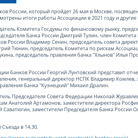
ков России, который пройдет 26 мая в Москве, посвящен
смотрены итоги работы Ассоциации в 2021 году и други
едатель Комитета Госдумы по финансовому рынку, предс
едседателя Банка России Дмитрий Тулин, член Комитета
ов России Владимир Сенин, председатель совета дирек
рий Тюнин, председатель Комитета по рискам Ассоциац
укина, председатель правления банка "Хлынов" Илья Пр
ции банков России Георгий Лунтовский представит отче
авления, генеральный директор НСПК Владимир Комлев, 
равления Банка "Кузнецкий" Михаил Дралин.
итель Председателя Совета Федерации Николай Журавлев
ам Анатолий Артамонов, заместители директора Росф
й Саватюгин, заместители Председателя Банка России Ол
 Съезда в 14.30.
tps://asros.ru/events/iv-sezd-assotsiatsii-bankov-rossii/