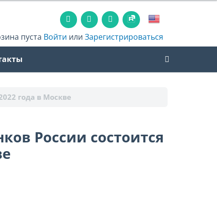
рзина пуста
Войти
или
Зарегистрироваться
такты
2022 года в Москве
нков России состоится
ве