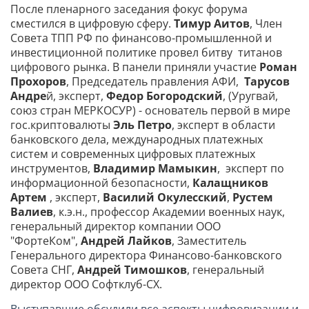
После пленарного заседания фокус форума
сместился в цифровую сферу.
Тимур Аитов
, Член
Совета ТПП РФ по финансово-промышленной и
инвестиционной политике провел битву титанов
цифрового рынка. В панели приняли участие
Роман
Прохоров
, Председатель правления АФИ,
Тарусов
Андре
й, эксперт,
Федор Богородский
, (Уругвай,
союз стран МЕРКОСУР) - основатель первой в мире
гос.криптовалюты
Эль Петро
, эксперт в области
банковского дела, международных платежных
систем и современных цифровых платежных
инструментов,
Владимир Мамыкин
, эксперт по
информационной безопасности,
Калащников
Артем
, эксперт,
Василий Окулесский
,
Рустем
Валиев
, к.э.н., профессор Академии военных наук,
генеральный директор компании ООО
"ФортеКом",
Андрей Лайков
, Заместитель
Генерального директора Финансово-банковского
Совета СНГ,
Андрей Тимошков
, генеральный
директор ООО Софтклуб-СХ.
Выступавшие обсудили все аспекты цифровизации и