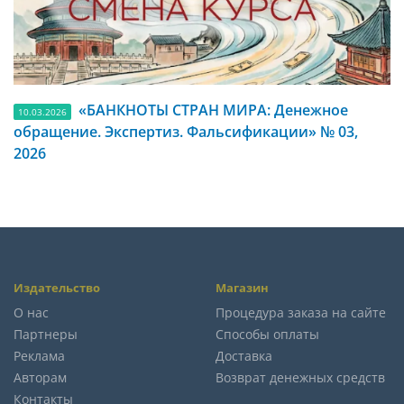
«БАНКНОТЫ СТРАН МИРА: Денежное
10.03.2026
обращение. Экспертиз. Фальсификации» № 03,
2026
Издательство
Магазин
О нас
Процедура заказа на сайте
Партнеры
Способы оплаты
Реклама
Доставка
Авторам
Возврат денежных средств
Контакты