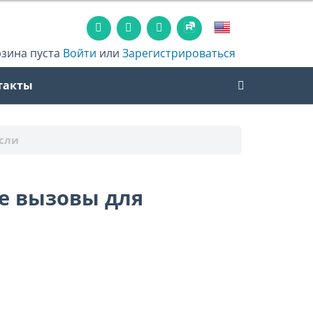
рзина пуста
Войти
или
Зарегистрироваться
такты
асли
е вызовы для