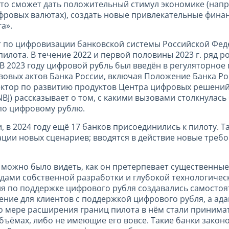
это сможет дать положительный стимул экономике (напр
фровых валютах), создать новые привлекательные фина
а».
т по цифровизации банковской системы Российской Фед
илота. В течение 2022 и первой половины 2023 г. ряд р
 В 2023 году цифровой рубль был введён в регуляторное
вовых актов Банка России, включая Положение Банка Рос
ктор по развитию продуктов Центра цифровых решений
J) рассказывает о том, с какими вызовами столкнулась 
по цифровому рублю.
в 2024 году ещё 17 банков присоединились к пилоту. Т
ии новых сценариев; вводятся в действие новые требов
 можно было видеть, как он претерпевает существенны
дами собственной разработки и глубокой технологичес
 по поддержке цифрового рубля создавались самостоя
ение для клиентов с поддержкой цифрового рубля, а ад
 мере расширения границ пилота в нём стали принимат
бъёмах, либо не имеющие его вовсе. Такие банки закон