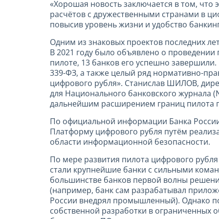
«Хорошая новость заключается в том, что 
расчётов с дружественными странами в ци
повысив уровень жизни и удобство банкинг
Одним из знаковых проектов последних ле
В 2021 году было объявлено о проведении п
пилоте, 13 банков его успешно завершили.
339-ФЗ, а также целый ряд нормативно-пра
цифрового рубля». Станислав ШИЛОВ, дире
для Национального банковского журнала (NB
дальнейшим расширением границ пилота 
По официальной информации Банка России, 
Платформу цифрового рубля путём реализац
области информационной безопасности.
По мере развития пилота цифрового рубля
стали крупнейшие банки с сильными коман
большинстве банков первой волны решения
(например, банк сам разрабатывал прилож
России внедрял промышленный). Однако по
собственной разработки в ограниченных о