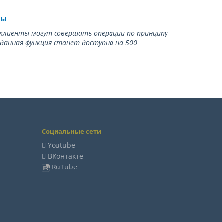
ты
ь клиенты могут совершать операции по принципу
 данная функция станет доступна на 500
Социальные сети
Youtube
ВКонтакте
RuTube