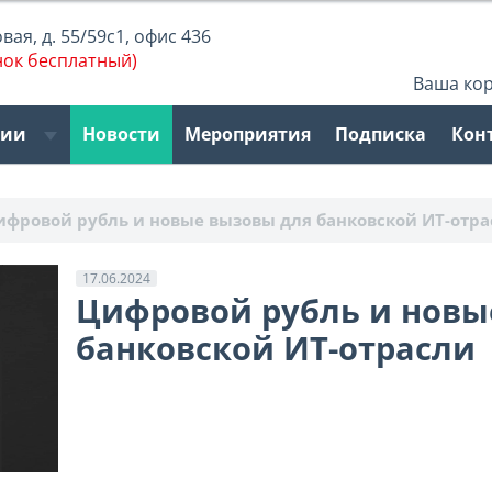
ая, д. 55/59с1, офис 436
нок бесплатный)
Ваша ко
рии
Новости
Мероприятия
Подписка
Кон
ифровой рубль и новые вызовы для банковской ИT-отр
17.06.2024
Цифровой рубль и новы
банковской ИT-отрасли