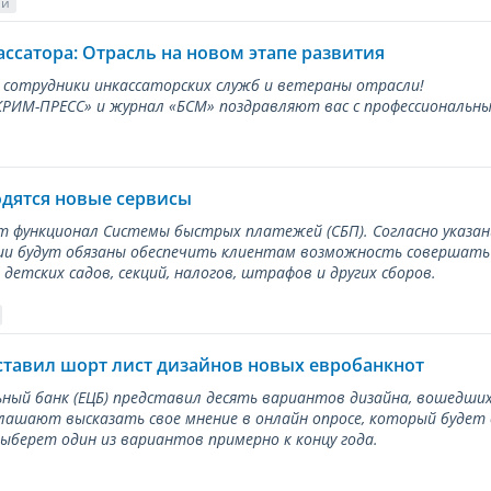
ии
ассатора: Отрасль на новом этапе развития
 сотрудники инкассаторских служб и ветераны отрасли!
ИМ-ПРЕСС» и журнал «БСМ» поздравляют вас с профессиональным
одятся новые сервисы
ет функционал Системы быстрых платежей (СБП). Согласно указа
и будут обязаны обеспечить клиентам возможность совершать п
детских садов, секций, налогов, штрафов и других сборов.
ставил шорт лист дизайнов новых евробанкнот
ный банк (ЕЦБ) представил десять вариантов дизайна, вошедших
лашают высказать свое мнение в онлайн опросе, который будет
берет один из вариантов примерно к концу года.