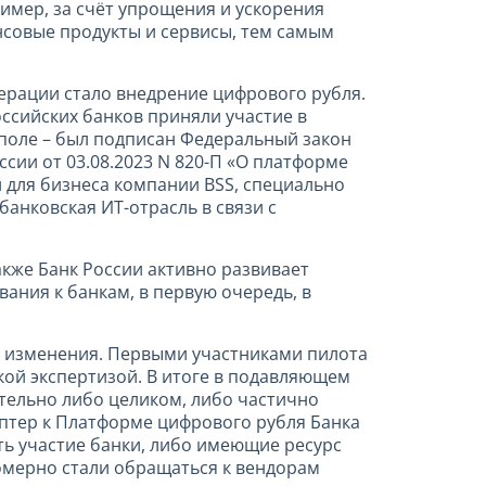
имер, за счёт упрощения и ускорения
нсовые продукты и сервисы, тем самым
ерации стало внедрение цифрового рубля.
оссийских банков приняли участие в
 поле – был подписан Федеральный закон
сии от 03.08.2023 N 820-П «О платформе
 для бизнеса компании BSS, специально
банковская ИT-отрасль в связи с
акже Банк России активно развивает
ания к банкам, в первую очередь, в
е изменения. Первыми участниками пилота
кой экспертизой. В итоге в подавляющем
тельно либо целиком, либо частично
аптер к Платформе цифрового рубля Банка
ь участие банки, либо имеющие ресурс
омерно стали обращаться к вендорам