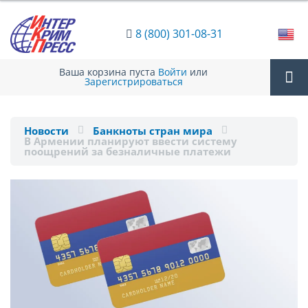
8 (800) 301-08-31
Ваша корзина пуста
Войти
или
Зарегистрироваться
Tog
Новости
Банкноты стран мира
В Армении планируют ввести систему
nav
поощрений за безналичные платежи