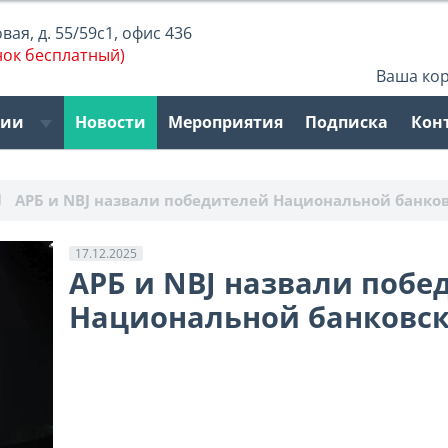
ая, д. 55/59с1, офис 436
нок бесплатный)
Ваша ко
рии
Новости
Мероприятия
Подписка
Кон
АРБ и NBJ назвали победителей Национальной банко
17.12.2025
АРБ и NBJ назвали побе
Национальной банковск