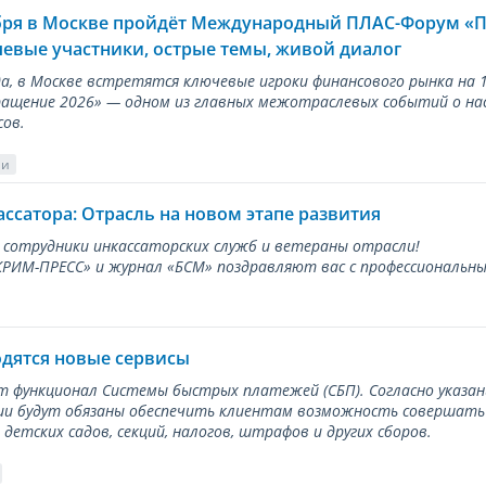
ября в Москве пройдёт Международный ПЛАС-Форум «
евые участники, острые темы, живой диалог
ода, в Москве встретятся ключевые игроки финансового рынка н
ращение 2026» — одном из главных межотраслевых событий о на
сов.
ии
ассатора: Отрасль на новом этапе развития
 сотрудники инкассаторских служб и ветераны отрасли!
ИМ-ПРЕСС» и журнал «БСМ» поздравляют вас с профессиональным
одятся новые сервисы
ет функционал Системы быстрых платежей (СБП). Согласно указа
и будут обязаны обеспечить клиентам возможность совершать п
детских садов, секций, налогов, штрафов и других сборов.