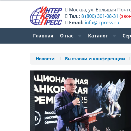
Москва
,
ул. Большая Почтов
Тел.:
8 (800) 301-08-31
(зво
Email:
info@icpress.ru
Главная
О нас
Каталог
Се
Новости
Выставки и конференции