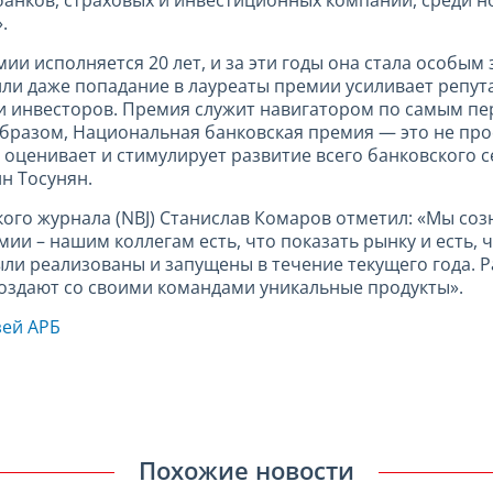
анков, страховых и инвестиционных компаний, среди 
.
ии исполняется 20 лет, и за эти годы она стала особым
ли даже попадание в лауреаты премии усиливает репут
в и инвесторов. Премия служит навигатором по самым п
образом, Национальная банковская премия — это не про
оценивает и стимулирует развитие всего банковского се
ин Тосунян.
ого журнала (NBJ) Станислав Комаров отметил: «Мы со
мии – нашим коллегам есть, что показать рынку и есть, 
ли реализованы и запущены в течение текущего года. Ра
оздают со своими командами уникальные продукты».
зей АРБ
Похожие новости