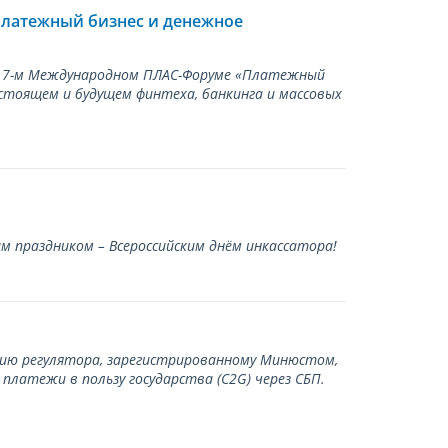
Платежный бизнес и денежное
а 17-м Международном ПЛАС-Форуме «Платежный
стоящем и будущем финтеха, банкинга и массовых
 праздником – Всероссийским днём инкассатора!
нию регулятора, зарегистрированному Минюстом,
латежи в пользу государства (С2G) через СБП.