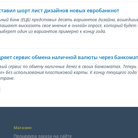
ставил шорт лист дизайнов новых евробанкнот
ный банк (ЕЦБ) представил десять вариантов дизайна, вошедших
лашают высказать свое мнение в онлайн опросе, который будет
берет один из вариантов примерно к концу года.
дряет сервис обмена наличной валюты через банкома
вый сервис по обмену наличных денег в своих банкоматах. Тепер
е» без использования пластиковой карты. К концу текущего года
стране.
Магазин
Процедура заказа на сайте