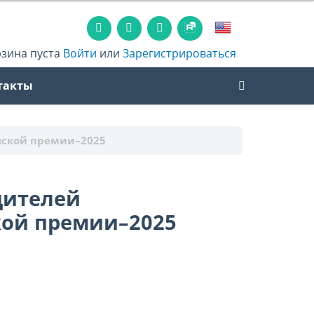
рзина пуста
Войти
или
Зарегистрироваться
такты
вской премии–2025
дителей
ой премии–2025