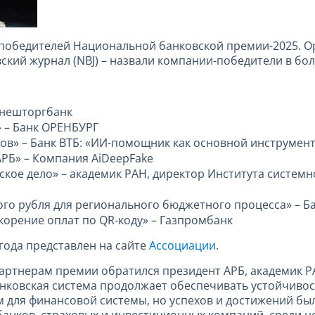
победителей Национальной банковской премии-2025. О
кий журнал (NBJ) – назвали компании-победители в бол
Внешторгбанк
» – Банк ОРЕНБУРГ
ков» – Банк ВТБ: «ИИ-помощник как основной инструме
АРБ» – Компания AiDeepFake
ское дело» – академик РАН, директор Института систе
о рубля для регионального бюджетного процесса» – Ба
корение оплат по QR-коду» – Газпромбанк
года представлен на сайте
Ассоциации
.
артнерам премии обратился президент АРБ, академик РА
нковская система продолжает обеспечивать устойчивост
м для финансовой системы, но успехов и достижений бы