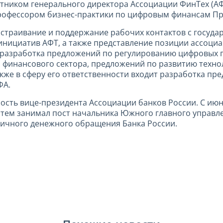
ветником генерального директора Ассоциации ФинТех (А
профессором бизнес-практики по цифровым финансам Пр
ыстраивание и поддержание рабочих контактов с госуда
нициатив АФТ, а также представление позиции ассоциа
 разработка предложений по регулированию цифровых пр
и финансового сектора, предложений по развитию техн
акже в сферу его ответственности входит разработка п
ФА.
ность вице-президента Ассоциации банков России. С ию
атем занимал пост начальника Южного главного управле
личного денежного обращения Банка России.