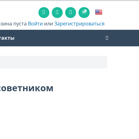
рзина пуста
Войти
или
Зарегистрироваться
такты
советником