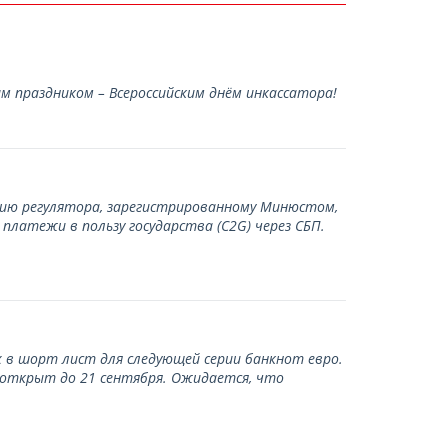
 праздником – Всероссийским днём инкассатора!
нию регулятора, зарегистрированному Минюстом,
латежи в пользу государства (С2G) через СБП.
 в шорт лист для следующей серии банкнот евро.
 открыт до 21 сентября. Ожидается, что