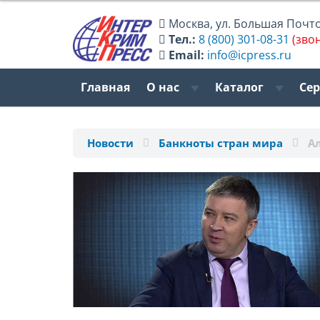
Москва
,
ул. Большая Почтов
Тел.:
8 (800) 301-08-31
(зво
Email:
info@icpress.ru
Главная
О нас
Каталог
Се
Новости
Банкноты стран мира
А