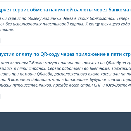
дряет сервис обмена наличной валюты через банкома
вый сервис по обмену наличных денег в своих банкоматах. Тепер
е» без использования пластиковой карты. К концу текущего года
стране.
пустил оплату по QR-коду через приложение в пяти ст
 что клиенты Т-банка могут оплачивать покупки по QR-коду за г
илась в пяти странах. Сервис работает во Вьетнаме, Таджикис
ить при помощи QR-кода, расположенного около кассы или на 
сии. В компании добавили, что в ближайшем будущем список стр
ийских путешественников, прежде всего стран СНГ и Юго-Восточн