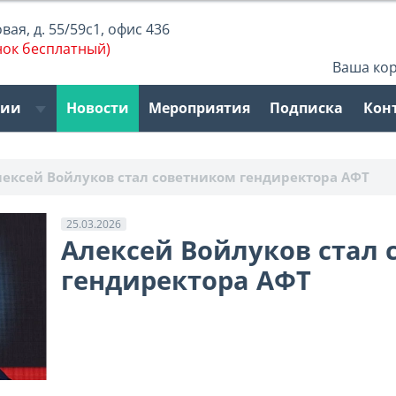
ая, д. 55/59с1, офис 436
нок бесплатный)
Ваша ко
рии
Новости
Мероприятия
Подписка
Кон
лексей Войлуков стал советником гендиректора АФТ
25.03.2026
Алексей Войлуков стал 
гендиректора АФТ