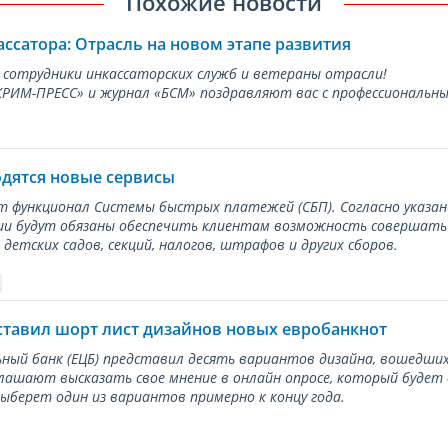
Похожие новости
ассатора: Отрасль на новом этапе развития
 сотрудники инкассаторских служб и ветераны отрасли!
ИМ-ПРЕСС» и журнал «БСМ» поздравляют вас с профессиональным
одятся новые сервисы
ет функционал Системы быстрых платежей (СБП). Согласно указа
и будут обязаны обеспечить клиентам возможность совершать п
детских садов, секций, налогов, штрафов и других сборов.
ставил шорт лист дизайнов новых евробанкнот
ный банк (ЕЦБ) представил десять вариантов дизайна, вошедших
лашают высказать свое мнение в онлайн опросе, который будет
берет один из вариантов примерно к концу года.