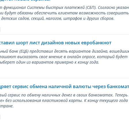
ет функционал Системы быстрых платежей (СБП). Согласно указа
и будут обязаны обеспечить клиентам возможность совершать п
детских садов, секций, налогов, штрафов и других сборов.
ставил шорт лист дизайнов новых евробанкнот
ный банк (ЕЦБ) представил десять вариантов дизайна, вошедших
лашают высказать свое мнение в онлайн опросе, который будет
берет один из вариантов примерно к концу года.
дряет сервис обмена наличной валюты через банкома
вый сервис по обмену наличных денег в своих банкоматах. Тепер
е» без использования пластиковой карты. К концу текущего года
стране.