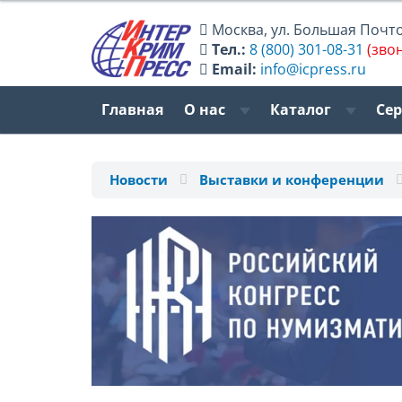
Москва
,
ул. Большая Почтов
Тел.:
8 (800) 301-08-31
(зво
Email:
info@icpress.ru
Главная
О нас
Каталог
Се
Новости
Выставки и конференции