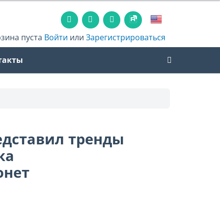
рзина пуста
Войти
или
Зарегистрироваться
такты
едставил тренды
ка
онет