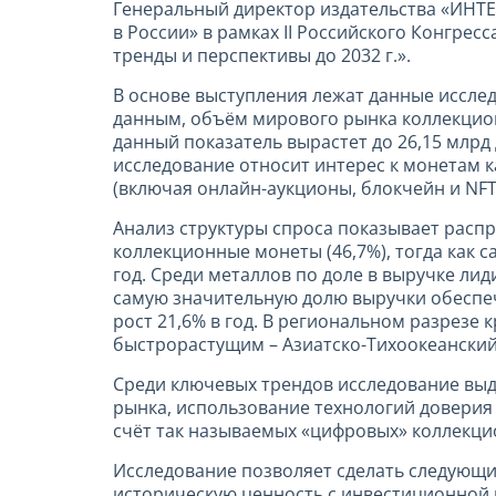
Генеральный директор издательства «ИНТ
в России» в рамках II Российского Конгре
тренды и перспективы до 2032 г.».
В основе выступления лежат данные исслед
данным, объём мирового рынка коллекциони
данный показатель вырастет до 26,15 млрд 
исследование относит интерес к монетам 
(включая онлайн-аукционы, блокчейн и NFT
Анализ структуры спроса показывает расп
коллекционные монеты (46,7%), тогда ка
год. Среди металлов по доле в выручке лиди
самую значительную долю выручки обеспеч
рост 21,6% в год. В региональном разрезе
быстрорастущим – Азиатско-Тихоокеанский 
Среди ключевых трендов исследование выд
рынка, использование технологий доверия
счёт так называемых «цифровых» коллекци
Исследование позволяет сделать следующи
историческую ценность с инвестиционной 