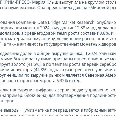
ЕРКРИМ-ПРЕСС» Мария Клыш выступила на круглом стол
сса по нумизматике. Она представила доклад «Мировой 
ования компании Data Bridge Market Research, опублико
рования монет в 2024 году достиг 12,38 млрд долларов
долларов, а среднегодовой темп роста составит 9,8%. К
как к материальному активу, увеличение располагаемых
), а также активность государственных монетных дворов
ределение долей в общей выручке рынка. В 2024 году н
к самыми быстрорастущими признаны инвестиционные мо
рует золото (41,5%), а по темпам роста впереди серебро 
или инвесторы (44,8%), однако быстрее всего увеличив
 крупнейшим по выручке рынком является Северная Амер
регион с прогнозом роста 6,32% в год.
еляет внедрение цифровых сервисов для управления к
 (например, блокчейна) для подтверждения подлинности
онеров.
е выводы. Нумизматика превращается в гибридный актив
привлекательностью. Дальнейший рост рынка связан с