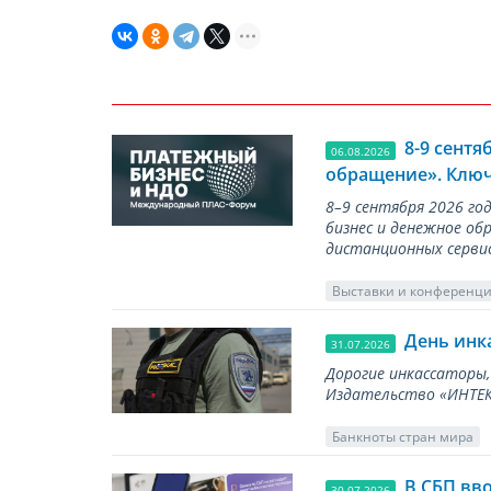
8-9 сент
06.08.2026
обращение». Ключ
8–9 сентября 2026 г
бизнес и денежное об
дистанционных серви
Выставки и конференц
День инк
31.07.2026
Дорогие инкассаторы,
Издательство «ИНТЕКР
Банкноты стран мира
В СБП вв
30.07.2026