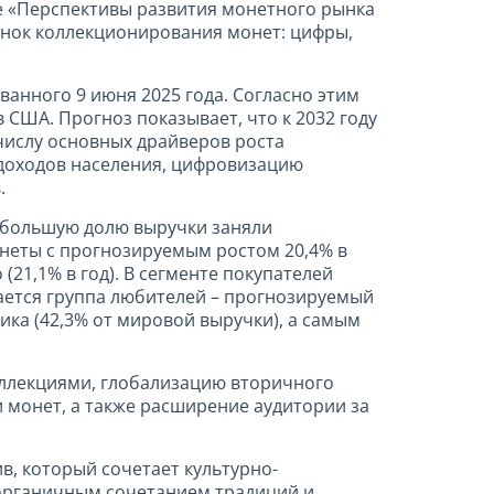
е «Перспективы развития монетного рынка
рынок коллекционирования монет: цифры,
ванного 9 июня 2025 года. Согласно этим
 США. Прогноз показывает, что к 2032 году
 числу основных драйверов роста
 доходов населения, цифровизацию
.
аибольшую долю выручки заняли
неты с прогнозируемым ростом 20,4% в
(21,1% в год). В сегменте покупателей
ается группа любителей – прогнозируемый
ика (42,3% от мировой выручки), а самым
оллекциями, глобализацию вторичного
 монет, а также расширение аудитории за
, который сочетает культурно-
 органичным сочетанием традиций и