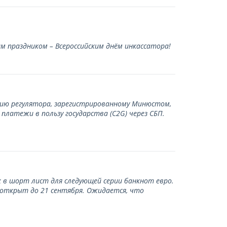
 праздником – Всероссийским днём инкассатора!
нию регулятора, зарегистрированному Минюстом,
латежи в пользу государства (С2G) через СБП.
 в шорт лист для следующей серии банкнот евро.
 открыт до 21 сентября. Ожидается, что