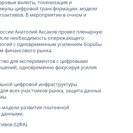
фровые валюты, токенизация и
тимулы цифровой трансформации, модели
тоактивов. В мероприятии в очном и
России Анатолий Аксаков провел пленарную
 числе необходимость опережающего
нологий с одновременным усилением борьбы
ем финансового рынка.
ство для экспериментов с цифровыми
решений, одновременно фокусируя усилия
альной цифровой инфраструктуры
для всех участников рынка, защита данных
мы.
ь модели развития платежной
и данными.
ивов (ЦФА).