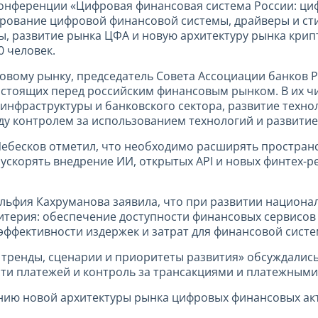
 конференции «Цифровая финансовая система России: ци
лирование цифровой финансовой системы, драйверы и с
, развитие рынка ЦФА и новую архитектуру рынка крип
0 человек.
овому рынку, председатель Совета Ассоциации банков 
, стоящих перед российским финансовым рынком. В их
 инфраструктуры и банковского сектора, развитие тех
жду контролем за использованием технологий и развити
ебесков отметил, что необходимо расширять простран
 ускорять внедрение ИИ, открытых API и новых финтех-
ульфия Кахруманова заявила, что при развитии национ
итерия: обеспечение доступности финансовых сервисов 
эффективности издержек и затрат для финансовой систе
: тренды, сценарии и приоритеты развития» обсуждалис
ти платежей и контроль за трансакциями и платежным
нию новой архитектуры рынка цифровых финансовых акт