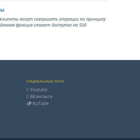
ты
ь клиенты могут совершать операции по принципу
 данная функция станет доступна на 500
Социальные сети
Youtube
ВКонтакте
RuTube