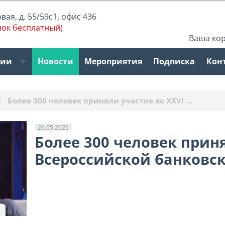
ая, д. 55/59с1, офис 436
нок бесплатный)
Ваша ко
рии
Новости
Мероприятия
Подписка
Кон
Более 300 человек приняли участие во XXVI …
26.05.2026
Более 300 человек приня
Всероссийской банковс