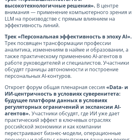
высокотехнологичные решения»
.
В центре
внимания — применение компьютерного зрения и
LLM на производстве с прямым влиянием на
эффективность линий.
Трек «Персональная эффективность в эпоху AI»
.
Трек посвящен трансформации профессии
аналитика, изменениям в найме и образовании, а
также практическому применению AI-агентов в
работе руководителей и специалистов. Участники
обсудят границы автономности и построение
персональных AI-контуров.
Откроет форум общая пленарная сессия
«Data- и
ИИ-центричность в условиях суверенитета:
будущее платформ данных в условиях
регуляторных ограничений и экспансии AI-
агентов».
Участники обсудят, где ИИ уже дает
практический эффект в ключевых отраслях
российской экономики и как компании
перестраивают бизнес-модели, операционные
процессы и работу с клиентскими данными вокруг