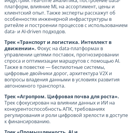
индустрии: real-time аналитика, построение data-
платформ, влияние ML на ассортимент, цены и
клиентский опыт. Также эксперты расскажут об
особенностях инженерной инфраструктуры в
ритейле и построении процессов с использованием
data- и AI-driven подходов.
Трек «Транспорт и логистика. Интеллект в
движении»
.
Фокус на data-платформах в
управлении цепями поставок, прогнозировании
спроса и оптимизации маршрутов с помощью AI.
Также в повестке — беспилотные системы,
цифровые двойники дорог, архитектура V2X и
вопросы владения данными в условиях развития
автономного транспорта.
Трек «Агропром. Цифровая почва для роста»
.
Трек сфокусирован на влиянии данных и ИИ на
конкурентоспособность АПК, требованиях
регулирования и роли цифровой зрелости в доступе
к финансированию.
Трек «Промышленность. AI и