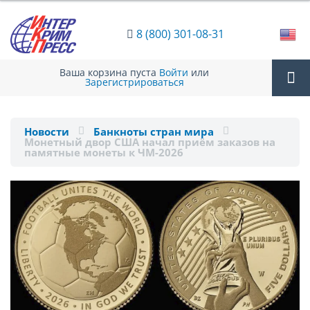
8 (800) 301-08-31
Ваша корзина пуста
Войти
или
Зарегистрироваться
Tog
Новости
Банкноты стран мира
Монетный двор США начал приём заказов на
nav
памятные монеты к ЧМ-2026