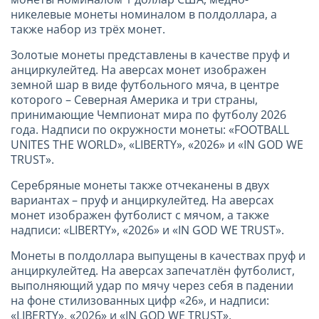
никелевые монеты номиналом в полдоллара, а
также набор из трёх монет.
Золотые монеты представлены в качестве пруф и
анциркулейтед. На аверсах монет изображен
земной шар в виде футбольного мяча, в центре
которого – Северная Америка и три страны,
принимающие Чемпионат мира по футболу 2026
года. Надписи по окружности монеты: «FOOTBALL
UNITES THE WORLD», «LIBERTY», «2026» и «IN GOD WE
TRUST».
Серебряные монеты также отчеканены в двух
вариантах – пруф и анциркулейтед. На аверсах
монет изображен футболист с мячом, а также
надписи: «LIBERTY», «2026» и «IN GOD WE TRUST».
Монеты в полдоллара выпущены в качествах пруф и
анциркулейтед. На аверсах запечатлён футболист,
выполняющий удар по мячу через себя в падении
на фоне стилизованных цифр «26», и надписи:
«LIBERTY», «2026» и «IN GOD WE TRUST».