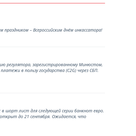
 праздником – Всероссийским днём инкассатора!
нию регулятора, зарегистрированному Минюстом,
латежи в пользу государства (С2G) через СБП.
 в шорт лист для следующей серии банкнот евро.
 открыт до 21 сентября. Ожидается, что