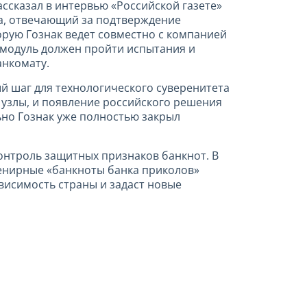
ссказал в интервью «Российской газете»
га, отвечающий за подтверждение
торую Гознак ведет совместно с компанией
м модуль должен пройти испытания и
анкомату.
й шаг для технологического суверенитета
 узлы, и появление российского решения
ьно Гознак уже полностью закрыл
контроль защитных признаков банкнот. В
енирные «банкноты банка приколов»
висимость страны и задаст новые