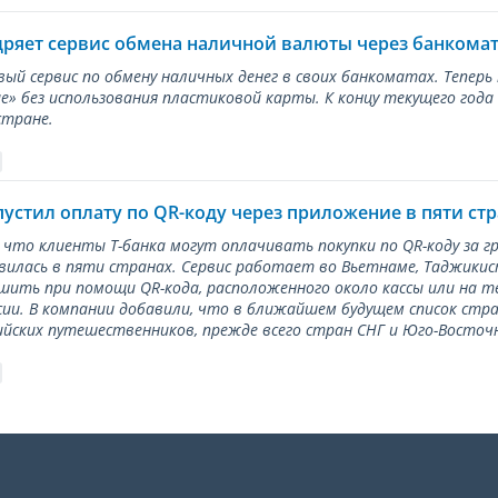
дряет сервис обмена наличной валюты через банкома
вый сервис по обмену наличных денег в своих банкоматах. Тепер
е» без использования пластиковой карты. К концу текущего года
стране.
пустил оплату по QR-коду через приложение в пяти ст
 что клиенты Т-банка могут оплачивать покупки по QR-коду за г
илась в пяти странах. Сервис работает во Вьетнаме, Таджикис
ить при помощи QR-кода, расположенного около кассы или на 
сии. В компании добавили, что в ближайшем будущем список стр
ийских путешественников, прежде всего стран СНГ и Юго-Восточн