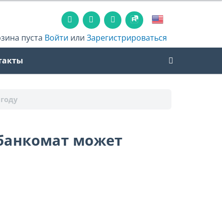
рзина пуста
Войти
или
Зарегистрироваться
такты
 году
банкомат может