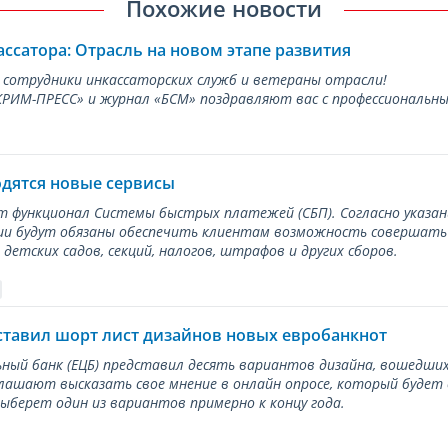
Похожие новости
ассатора: Отрасль на новом этапе развития
 сотрудники инкассаторских служб и ветераны отрасли!
ИМ-ПРЕСС» и журнал «БСМ» поздравляют вас с профессиональным
одятся новые сервисы
ет функционал Системы быстрых платежей (СБП). Согласно указа
и будут обязаны обеспечить клиентам возможность совершать п
детских садов, секций, налогов, штрафов и других сборов.
ставил шорт лист дизайнов новых евробанкнот
ный банк (ЕЦБ) представил десять вариантов дизайна, вошедших
лашают высказать свое мнение в онлайн опросе, который будет
берет один из вариантов примерно к концу года.