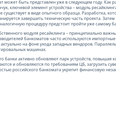
 может быть представлен уже в следующем году. Как ра
ачук, ключевой элемент устройства – модуль ресайклин
же существует в виде опытного образца. Разработка, ко
планируется завершить техническую часть проекта. Зате
 аналогичную процедуру предстоит пройти уже самому б
обственного модуля ресайклинга – принципиально важны
изводителей банкоматов часто используются импортные
 актуально на фоне ухода западных вендоров. Параллел
ртировальных машинах.
что банки активно обновляют парк устройств, повышая 
ются и обновляются по требованиям ЦБ, загрузить сув
стью российского банкомата укрепит финансовую неза