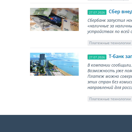
Сбер вне
27.07.2026
Сбербанк запустил но
«наличные за наличны
устройствах по всей 
Платежные технологии
Т-банк за
27.07.2026
В компании сообщили,
Возможность уже появ
Платеж можно соверш
этих стран без комис
направлений для росс
Платежные технологии