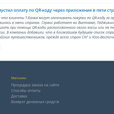
пустил оплату по QR-коду через приложение в пяти ст
 что клиенты Т-банка могут оплачивать покупки по QR-коду за г
илась в пяти странах. Сервис работает во Вьетнаме, Таджикис
ить при помощи QR-кода, расположенного около кассы или на 
сии. В компании добавили, что в ближайшем будущем список стр
ийских путешественников, прежде всего стран СНГ и Юго-Восточн
Магазин
Процедура заказа на сайте
Способы оплаты
Доставка
Возврат денежных средств