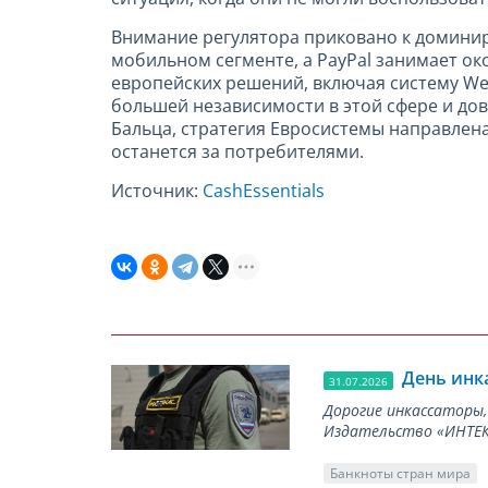
Внимание регулятора приковано к доминир
мобильном сегменте, а PayPal занимает ок
европейских решений, включая систему W
большей независимости в этой сфере и до
Бальца, стратегия Евросистемы направлен
останется за потребителями.
Источник:
CashEssentials
День инк
31.07.2026
Дорогие инкассаторы,
Издательство «ИНТЕКР
Банкноты стран мира