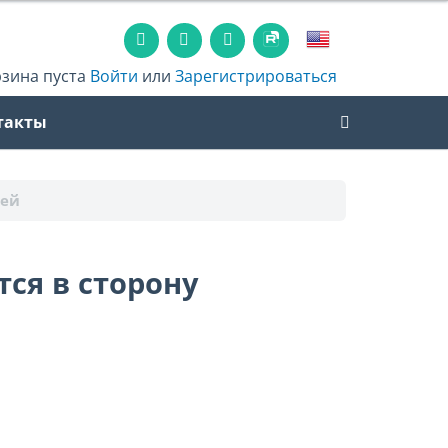
рзина пуста
Войти
или
Зарегистрироваться
такты
жей
ся в сторону