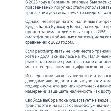
В 2025 году в Германии впервые был зафи
повседневных покупках стали использоват
транзакций достигла 55%, что свидетельст
Однако, несмотря на это, наличные по-пр
Бундесбанка Буркхард Бальц, на их долю пр
прочно занимают дебетовые карты (26%), с
смартфонов (мобильные платежи), доля ко
сравнению с 2023 годом.
Если рассматривать не количество транзак
хотя их доля и снизилась на 4%. Наличные
рынок платежных средств в стране станов
место теперь занимают цифровые кошельк
Исследование также выявило значительны
доходами или недостаточным уровнем ком
подчеркнули, что для них критически важн
намерении защищать наличность как дост
Свобода выбора пока существует не везде.
транспорте и на кассах самообслуживания 
ситуация, когда они не могли воспользова