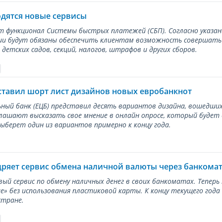
одятся новые сервисы
ет функционал Системы быстрых платежей (СБП). Согласно указа
и будут обязаны обеспечить клиентам возможность совершать п
детских садов, секций, налогов, штрафов и других сборов.
ставил шорт лист дизайнов новых евробанкнот
ный банк (ЕЦБ) представил десять вариантов дизайна, вошедших
лашают высказать свое мнение в онлайн опросе, который будет
берет один из вариантов примерно к концу года.
дряет сервис обмена наличной валюты через банкома
вый сервис по обмену наличных денег в своих банкоматах. Тепер
е» без использования пластиковой карты. К концу текущего года
стране.