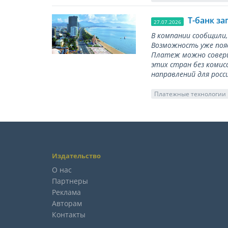
Т-банк за
27.07.2026
В компании сообщили,
Возможность уже появ
Платеж можно соверш
этих стран без комис
направлений для росс
Платежные технологии
Издательство
О нас
Партнеры
Реклама
Авторам
Контакты