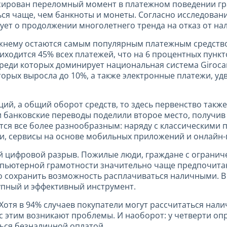
ксирован переломный момент в платежном поведении г
ься чаще, чем банкноты и монеты. Согласно исследован
вует о продолжении многолетнего тренда на отказ от на
ежнему остаются самым популярным платежным средство
иходится 45% всех платежей, что на 6 процентных пункт
реди которых доминирует национальная система Girocar
торых выросла до 10%, а также электронные платежи, у
ций, а общий оборот средств, то здесь первенство такж
 и банковские переводы поделили второе место, получив
ится все более разнообразным: наряду с классическими
и, сервисы на основе мобильных приложений и онлайн-
й цифровой разрыв. Пожилые люди, граждане с ограни
пьютерной грамотности значительно чаще предпочита
о сохранить возможность расплачиваться наличными. В 
упный и эффективный инструмент.
 Хотя в 94% случаев покупатели могут рассчитаться нал
с этим возникают проблемы. И наоборот: у четверти оп
ться безналичной оплатой.