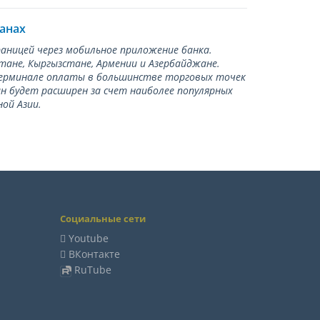
ранах
раницей через мобильное приложение банка.
тане, Кыргызстане, Армении и Азербайджане.
терминале оплаты в большинстве торговых точек
ан будет расширен за счет наиболее популярных
ой Азии.
Социальные сети
Youtube
ВКонтакте
RuTube