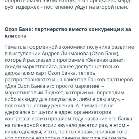
обороте около 550 млн штук, это порядка 250 млрд
руб. издержек – постепенно уйдут на второй план.
Ozon Банк: партнерство вместо конкуренции за
клиента
Тема платформенной экономики получила развитие
в выступлении Андрея Личманова (Ozon Банк),
который рассказал о программе «Зеленая цена»:
скидки маркетплейса, ранее доступные только
держателям карт Ozon Банка, теперь
распространяются и на клиентов банков-партнеров.
«Для Ozon Банка это просто маркетинг –
маркетинговый бюджет, который мы переводим
либо в скидку для покупателя, либо в рекламу», –
пояснил он логику решения. А. Личманов не
удержался от шутки в адрес организаторов
конгресса: если в прошлом году название его банка
на пленарной сессии звучало десятки раз, в этом –
лишь однажды, и это, по его словам, признак того,
что острота вопроса о равном доступе снизилась