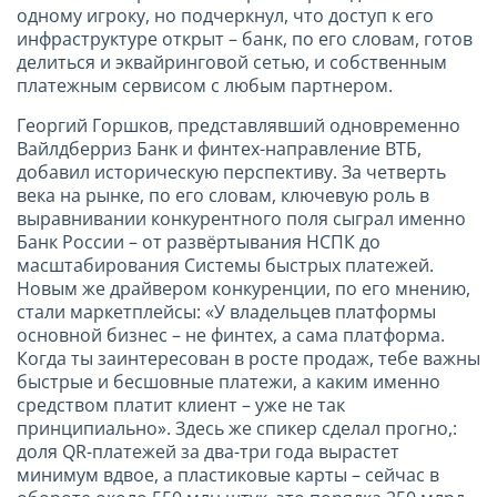
одному игроку, но подчеркнул, что доступ к его
инфраструктуре открыт – банк, по его словам, готов
делиться и эквайринговой сетью, и собственным
платежным сервисом с любым партнером.
Георгий Горшков, представлявший одновременно
Вайлдберриз Банк и финтех-направление ВТБ,
добавил историческую перспективу. За четверть
века на рынке, по его словам, ключевую роль в
выравнивании конкурентного поля сыграл именно
Банк России – от развёртывания НСПК до
масштабирования Системы быстрых платежей.
Новым же драйвером конкуренции, по его мнению,
стали маркетплейсы: «У владельцев платформы
основной бизнес – не финтех, а сама платформа.
Когда ты заинтересован в росте продаж, тебе важны
быстрые и бесшовные платежи, а каким именно
средством платит клиент – уже не так
принципиально». Здесь же спикер сделал прогно,:
доля QR-платежей за два-три года вырастет
минимум вдвое, а пластиковые карты – сейчас в