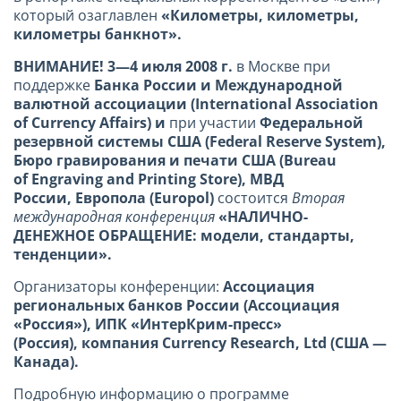
который озаглавлен
«Километры, километры,
километры банкнот».
ВНИМАНИЕ! 3—4 июля 2008 г.
в Москве при
поддержке
Банка России и Международной
валютной ассоциации (
International
Association
of
Currency
Affairs
) и
при участии
Федеральной
резервной системы США (
Federal
Reserve
System
),
Бюро гравирования и печати США (
Bureau
of
Engraving
and
Printing
Store
), МВД
России, Европола (
Europol
)
состоится
Вторая
международная конференция
«НАЛИЧНО-
ДЕНЕЖНОЕ ОБРАЩЕНИЕ: модели, стандарты,
тенденции».
Организаторы конференции:
Ассоциация
региональных банков России (Ассоциация
«Россия»), ИПК «ИнтерКрим-пресс»
(Россия), компания
Currency
Research
,
Ltd
(США —
Канада).
Подробную информацию о программе