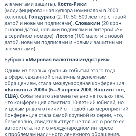
элементами защиты),
Коста-Рики
(модифицированная купюра номиналом в 2000
колонов),
Гондураса
(2, 10, 50, 500 лемпир с новой
датой и новыми подписями),
Словакии
(20 крон
с новой датой, новыми подписями и литерой «S»
в серийном номере),
Лесото
(100 малоти с новой
датой, новыми подписями и новыми защитными
элементами).
Рубрика
«Мировая валютная индустрия»
Одним из первых крупных событий этого года
в сфере, связанной с наличным денежным
обращением, стала международная конференция
«Банкнота 2008» (6—9 апреля 2008, Вашингтон,
США)
. Событие это знаменательно не только тем,
что конференция отметила 10-летний юбилей, но
и целым рядом отличий от подобных мероприятий.
Конференция стала самой крупной из серии, что,
безусловно, свидетельствует не только о росте ее
авторитета, но и о международном интересе
к проблемам наличного денежного обращения.