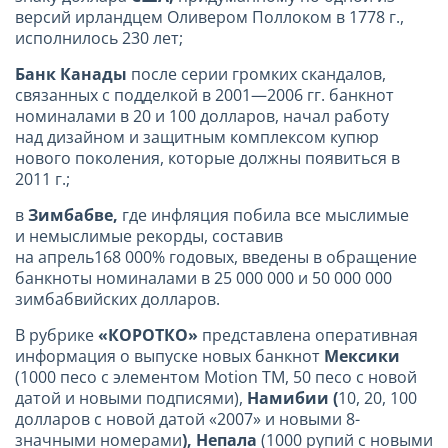
версий ирландцем Оливером Поллоком в 1778 г.,
исполнилось 230 лет;
Банк Канады
после серии громких скандалов,
связанных с подделкой в 2001—2006 гг. банкнот
номиналами в 20 и 100 долларов, начал работу
над дизайном и защитным комплексом купюр
нового поколения, которые должны появиться в
2011 г.;
в
Зимбабве,
где инфляция побила все мыслимые
и немыслимые рекорды, составив
на апрель168 000% годовых, введены в обращение
банкноты номиналами в 25 000 000 и 50 000 000
зимбабвийских долларов.
В рубрике
«КОРОТКО»
представлена оперативная
информация о выпуске новых банкнот
Мексики
(1000 песо с элементом Motion TM, 50 песо с новой
датой и новыми подписями),
Намибии (
10, 20, 100
долларов с новой датой «2007» и новыми 8-
значными номерами
), Непала
(1000 рупий с новыми