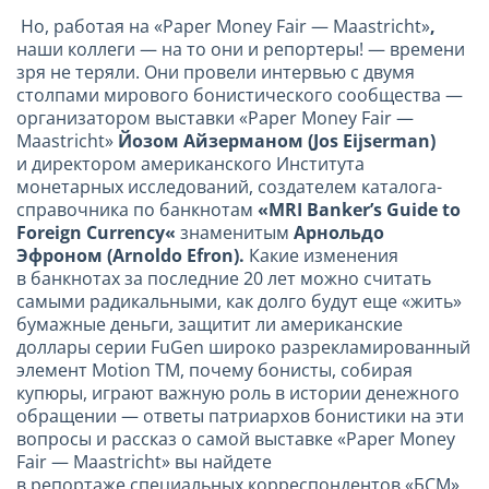
Но, работая на «Paper Money Fair — Maastricht»
,
наши коллеги — на то они и репортеры! — времени
зря не теряли. Они провели интервью с двумя
столпами мирового бонистического сообщества —
организатором выставки «Paper Money Fair —
Maastricht»
Йозом Айзерманом (
Jos
Eijserman
)
и директором американского Института
монетарных исследований, создателем каталога-
справочника по банкнотам
«
MRI
Banker
’
s
Guide
to
Foreign
Currency
«
знаменитым
Арнольдо
Эфроном (
Arnoldo
Efron
).
Какие изменения
в банкнотах за последние 20 лет можно считать
самыми радикальными, как долго будут еще «жить»
бумажные деньги, защитит ли американские
доллары серии FuGen широко разрекламированный
элемент Motion TM, почему бонисты, собирая
купюры, играют важную роль в истории денежного
обращении — ответы патриархов бонистики на эти
вопросы и рассказ о самой выставке «Paper Money
Fair — Maastricht» вы найдете
в репортаже специальных корреспондентов «БСМ»,