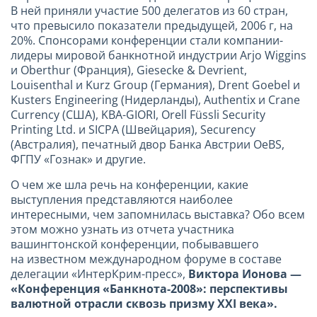
В ней приняли участие 500 делегатов из 60 стран,
что превысило показатели предыдущей, 2006 г, на
20%. Спонсорами конференции стали компании-
лидеры мировой банкнотной индустрии Arjo Wiggins
и Oberthur (Франция), Giesecke & Devrient,
Louisenthal и Kurz Group (Германия), Drent Goebel и
Kusters Engineering (Нидерланды), Authentix и Crane
Currency (США), KBA-GIORI, Orell Füssli Security
Printing Ltd. и SICPA (Швейцария), Securency
(Австралия), печатный двор Банка Австрии OeBS,
ФГПУ «Гознак» и другие.
О чем же шла речь на конференции, какие
выступления представляются наиболее
интересными, чем запомнилась выставка? Обо всем
этом можно узнать из отчета участника
вашингтонской конференции, побывавшего
на известном международном форуме в составе
делегации «ИнтерКрим-пресс»,
Виктора Ионова —
«Конференция «Банкнота-2008»: перспективы
валютной отрасли сквозь призму
XXI
века».