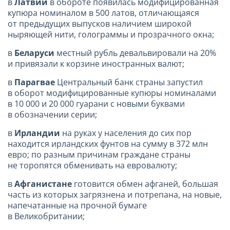
в
Латвии
в обороте появилась модифицированная
купюра номиналом в 500 латов, отличающаяся
от предыдущих выпусков наличием широкой
ныряющей нити, голограммы и прозрачного окна;
в
Беларуси
местный рубль девальвировали на 20%
и привязали к корзине иностранных валют;
в
Парагвае
Центральный банк страны запустил
в оборот модифицированные купюры номиналами
в 10 000 и 20 000 гуарани с новыми буквами
в обозначении серии;
в
Ирландии
на руках у населения до сих пор
находится ирландских фунтов на сумму в 372 млн
евро; по разным причинам граждане страны
не торопятся обменивать на евровалюту;
в
Афганистане
готовится обмен афганей, большая
часть из которых загрязнена и потрепана, на новые,
напечатанные на прочной бумаге
в Великобритании;