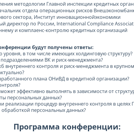
вления методологии Главной инспекции кредитных орга
Начальник отдела операционных рисков Внешэкономбанка (
ового сектора, Институт инновационнойэкономики
ый директор по России, International Compliance Associat
реннему и комплаенс-контролю кредитных организаций
конференции будут получены ответы:
го уровня, в том числе имеющих холдинговую структуру?
у подразделениями ВК и риск-менеджмента?
жб внутреннего контроля и риск-менеджмента в крупном
актуально?
азработанного плана ОНиВД в кредитной организации?
онтроля?
 может эффективно выполнять в зависимости от структу
иты персональных данных?
ри реализации процедур внутреннего контроля в целях
за обработкой персональных данных?
Программа конференции: