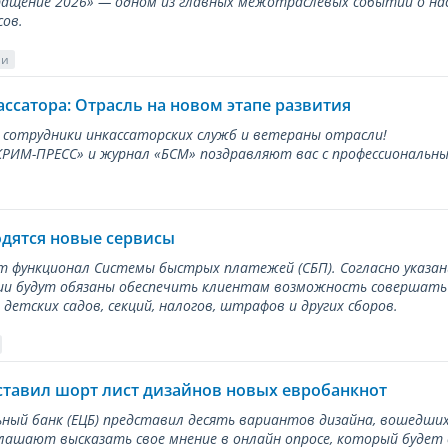
ращение 2026» — одном из главных межотраслевых событий о на
сов.
ии
ассатора: Отрасль на новом этапе развития
 сотрудники инкассаторских служб и ветераны отрасли!
ИМ-ПРЕСС» и журнал «БСМ» поздравляют вас с профессиональным
одятся новые сервисы
ет функционал Системы быстрых платежей (СБП). Согласно указа
и будут обязаны обеспечить клиентам возможность совершать п
детских садов, секций, налогов, штрафов и других сборов.
ставил шорт лист дизайнов новых евробанкнот
ный банк (ЕЦБ) представил десять вариантов дизайна, вошедших
лашают высказать свое мнение в онлайн опросе, который будет