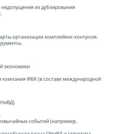
м недопущения их дублирования
.
дарты организации комплейенс-контроля.
трументы.
ой экономики
я компания ФБК (в составе международной
ОНиВД)
.
резвычайных событий (например,
способности плана ОНиВД и структура