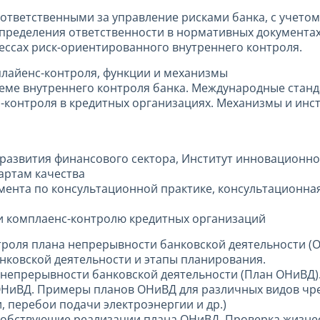
 ответственными за управление рисками банка, с учето
спределения ответственности в нормативных документах
ессах риск-ориентированного внутреннего контроля.
лайенс-контроля, функции и механизмы
стеме внутреннего контроля банка. Международные стан
с-контроля в кредитных организациях. Механизмы и инс
развития финансового сектора, Институт инновационн
артам качества
амента по консультационной практике, консультационна
 и комплаенс-контролю кредитных организаций
нтроля плана непрерывности банковской деятельности (
нковской деятельности и этапы планирования.
 непрерывности банковской деятельности (План ОНиВД)
 ОНиВД. Примеры планов ОНиВД для различных видов ч
перебои подачи электроэнергии и др.)
собствующие реализации плана ОНиВД. Проверка жизне