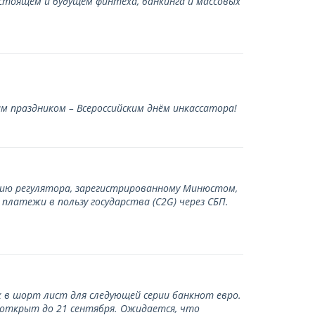
стоящем и будущем финтеха, банкинга и массовых
 праздником – Всероссийским днём инкассатора!
нию регулятора, зарегистрированному Минюстом,
латежи в пользу государства (С2G) через СБП.
 в шорт лист для следующей серии банкнот евро.
 открыт до 21 сентября. Ожидается, что