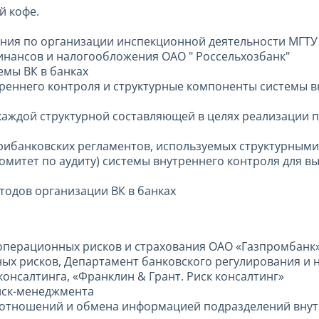
й кофе.
ения по организации инспекционной деятельности МГТУ
нансов и налогообложения ОАО " Россельхозбанк"
емы ВК в банках
треннего контроля и структурные компоненты системы в
 каждой структурной составляющей в целях реализации 
трибанковских регламентов, используемых структурными
омитет по аудиту) системы внутреннего контроля для в
тодов организации ВК в банках
операционных рисков и страхования ОАО «Газпромбанк
ых рисков, Департамент банковского регулирования и н
консалтинга, «Франклин & Грант. Риск консалтинг»
иск-менеджмента
оотношений и обмена информацией подразделений внутр