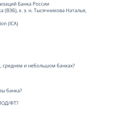
низаций Банка России
ВЭБ), к. э. н. Тысячникова Наталья,
ion (ICA)
, среднем и небольшом банках?
ры банка?
 ПОД/ФТ?