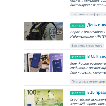
бизнес и денежное об
дистанционных серви
Выставки и конференц
День инк
31.07.2026
Дорогие инкассаторы,
Издательство «ИНТЕКР
Банкноты стран мира
В СБП вв
30.07.2026
Банк России расширя
кредитные организаци
Это касается оплаты 
Платежные технологии
ЕЦБ пред
30.07.2026
Европейский централь
Жителей Европы приг