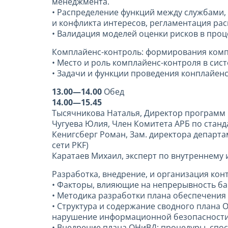
менеджмента.
• Распределение функций между службами,
и конфликта интересов, регламентация ра
• Валидация моделей оценки рисков в проц
Комплайенс-контроль: формирования комп
• Место и роль комплайенс-контроля в си
• Задачи и функции проведения конплайен
13.00—14.00
Обед
14.00—15.45
Тысячникова Наталья, Директор программ 
Чугуева Юлия, Член Комитета АРБ по станд
Кенигсберг Роман, Зам. директора департ
сети PKF)
Каратаев Михаил, эксперт по внутреннему
Разработка, внедрение, и организация ко
• Факторы, влияющие на непрерывность ба
• Методика разработки плана обеспечения
• Структура и содержание сводного плана
нарушение информационной безопасности, 
• Внедрение плана ОНиВД: процедуры, спо