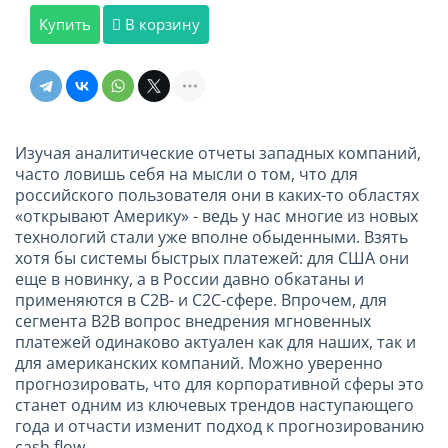
Купить
В корзину
Изучая аналитические отчеты западных компаний,
часто ловишь себя на мысли о том, что для
российского пользователя они в каких-то областях
«открывают Америку» - ведь у нас многие из новых
технологий стали уже вполне обыденными. Взять
хотя бы системы быстрых платежей: для США они
еще в новинку, а в России давно обкатаны и
применяются в
C
2
B
- и С2С-сфере. Впрочем, для
сегмента
B
2
B
вопрос внедрения мгновенных
платежей одинаково актуален как для наших, так и
для американских компаний. Можно уверенно
прогнозировать, что для корпоративной сферы это
станет одним из ключевых трендов наступающего
года и отчасти изменит подход к прогнозированию
cash
flow
.