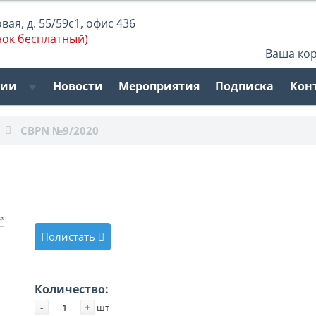
ая, д. 55/59с1, офис 436
нок бесплатный)
Ваша ко
рии
Новости
Мероприятия
Подписка
Кон
CBPN №9/2020
Полистать
Количество:
-
+
шт