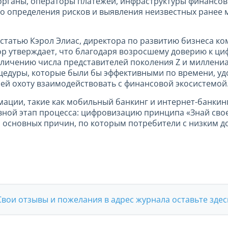
 органы, операторы платежей, инфраструктуры финансо
о определения рисков и выявления неизвестных ранее 
статью Кэрол Элиас, директора по развитию бизнеса ко
ор утверждает, что благодаря возросшему доверию к ц
личению числа представителей поколения Z и миллениа
цедуры, которые были бы эффективными по времени, уд
лей охоту взаимодействовать с финансовой экосистемой
ации, такие как мобильный банкинг и интернет-банкинг
ой этап процесса: цифровизацию принципа «Знай своег
из основных причин, по которым потребители с низким 
Свои отзывы и пожелания в адрес журнала оставьте здес