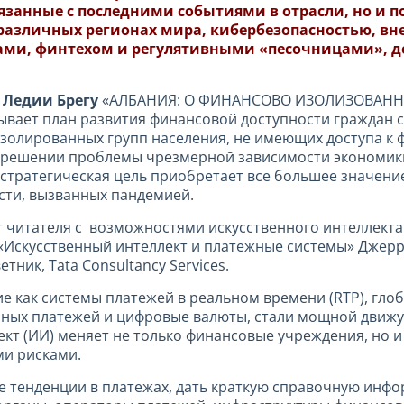
вязанные с последними событиями в отрасли, но и 
различных регионах мира, кибербезопасностью, вн
ми, финтехом и регулятивными «песочницами», 
й
Ледии Брегу
«АЛБАНИЯ: О ФИНАНСОВО ИЗОЛИЗОВАННЫХ
вает план развития финансовой доступности граждан 
золированных групп населения, не имеющих доступа к ф
в решении проблемы чрезмерной зависимости экономик
стратегическая цель приобретает все большее значение
сти, вызванных пандемией.
 читателя с возможностями искусственного интеллекта
 «Искусственный интеллект и платежные системы» Джерр
тник, Tata Consultancy Services.
е как системы платежей в реальном времени (RTP), гло
ных платежей и цифровые валюты, стали мощной движу
кт (ИИ) меняет не только финансовые учреждения, но 
и рисками.
 тенденции в платежах, дать краткую справочную инфо