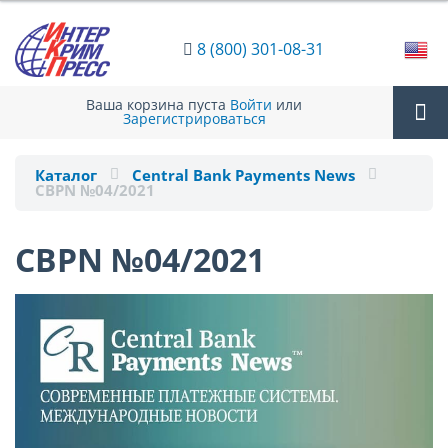
8 (800) 301-08-31
Ваша корзина пуста
Войти
или
Зарегистрироваться
Tog
Каталог
Central Bank Payments News
CBPN №04/2021
nav
CBPN №04/2021