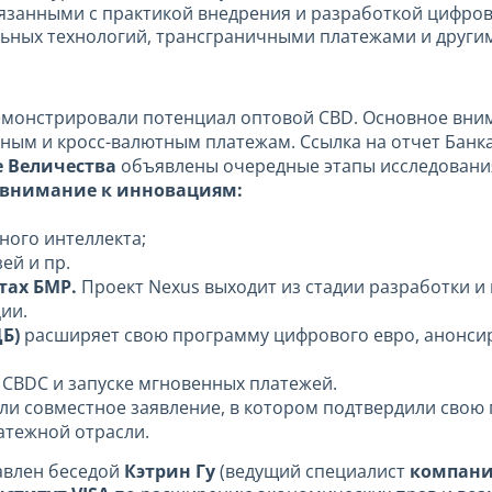
язанными с практикой внедрения и разработкой цифров
ьных технологий, трансграничными платежами и другим
монстрировали потенциал оптовой CBD. Основное вним
ным и кросс-валютным платежам. Ссылка на отчет Банк
е Величества
объявлены очередные этапы исследования
 внимание к инновациям:
ного интеллекта;
ей и пр.
тах БМР.
Проект Nexus выходит из стадии разработки и 
ии.
Б)
расширяет свою программу цифрового евро, анонсир
 CBDC и запуске мгновенных платежей.
и совместное заявление, в котором подтвердили свою
латежной отрасли.
авлен беседой
Кэтрин Гу
(ведущий специалист
компани