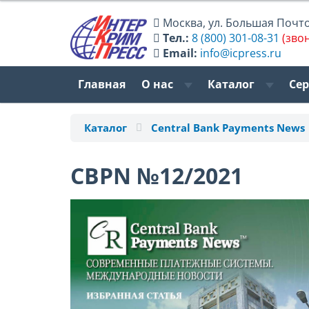
Москва
,
ул. Большая Почтов
Тел.:
8 (800) 301-08-31
(зво
Email:
info@icpress.ru
Главная
О нас
Каталог
Се
Каталог
Central Bank Payments News
CBPN №12/2021