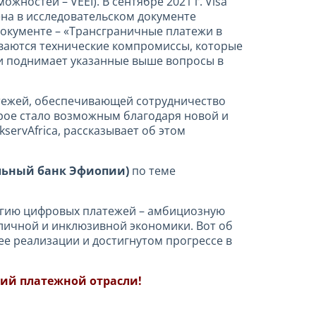
ностей – VEEI). В сентябре 2021 г. Visa
ена в исследовательском документе
окументе – «Трансграничные платежи в
иваются технические компромиссы, которые
 и поднимает указанные выше вопросы в
атежей, обеспечивающей сотрудничество
орое стало возможным благодаря новой и
kservAfrica, рассказывает об этом
льный банк Эфиопии)
по теме
тегию цифровых платежей – амбициозную
личной и инклюзивной экономики. Вот об
ее реализации и достигнутом прогрессе в
ий платежной отрасли!