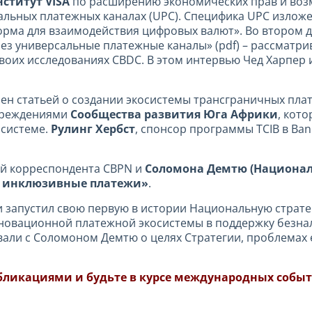
нститут VISA
по расширению экономических прав и возмож
альных платежных каналах (UPC). Специфика UPC излож
рма для взаимодействия цифровых валют». Во втором д
ез универсальные платежные каналы» (pdf) – рассматр
воих исследованиях CBDC. В этом интервью Чед Харпер
ен статьей о создании экосистемы трансграничных пл
чреждениями
Сообщества развития Юга Африки
, кот
 системе.
Рулинг Хербст
, спонсор программы TCIB в Ban
й корреспондента CBPN и
Соломона Демтю (Национа
 инклюзивные платежи»
.
и запустил свою первую в истории Национальную стра
новационной платежной экосистемы в поддержку безна
вали с Соломоном Демтю о целях Стратегии, проблемах 
бликациями и будьте в курсе международных событ