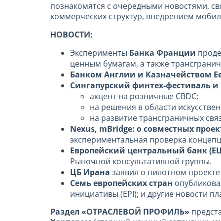
познакомятся с очередными новостями, св
коммерческих структур, внедрением мобил
НОВОСТИ:
Эксперименты
Банка Франции
проде
ценным бумагам, а также трансгранич
Банком Англии и Казначейством Е
Сингапурский финтех-фестиваль и
акцент на розничные CBDC;
на решения в области искусствен
на развитие трансграничных связ
Nexus, mBridge: о совместных проек
экспериментальная проверка концепц
Европейский центральный банк (ЕЦ
Рыночной консультативной группы.
ЦБ Ирана
заявил о пилотном проекте
Семь европейских стран
опубликовал
инициативы (EPI); и другие новости п
Раздел «ОТРАСЛЕВОЙ ПРОФИЛЬ»
предст