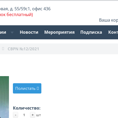
ая, д. 55/59с1, офис 436
нок бесплатный)
Ваша ко
рии
Новости
Мероприятия
Подписка
Кон
CBPN №12/2021
Полистать
Количество:
-
+
шт