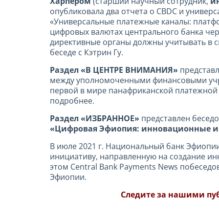
Харпером
(старший научный сотрудник,
и
опубликовала два отчета о CBDC и универс
«Универсальные платежные каналы: платфо
цифровых валютах центрального банка чер
директивные органы должны учитывать в с
беседе с Кэтрин Гу.
Раздел «В ЦЕНТРЕ ВНИМАНИЯ»
представл
между уполномоченными финансовыми у
первой в мире панафриканской платежной
подробнее.
Раздел «ИЗБРАННОЕ»
представлен беседо
«Цифровая Эфиопия: инновационные и
В июле 2021 г. Национальный банк Эфиопи
инициативу, направленную на создание ин
этом Central Bank Payments News побеседо
Эфиопии.
Следите за нашими пу