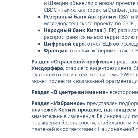
и Швеции объявили о новом проекте 
CBDC – таких, как проекты Dunbar, Jura
Резервный банк Австралии
(RBA) и
исследовательского проекта по CBDC, 
Народный банк Китая
(НБК) расшир
распространятся на всю территорию п
Цифровой евро
: отчет ЕЦБ об иссле
Франция
: о новых экспериментах с CB
Р
аздел «Отраслевой профиль»
представл
Унсдорфера
, старшего вице-президента, S
платежей в связи с тем, что система SWIF
может привести к возможной фрагментации
Раздел «В центре внимания»
всесторонн
Раздел «Избранное»
представлен подбор
платежей Кении: прошлое, настоящее и
значительные изменения. Ее инновации п
повышения безопасности, стабильности и 
платежей в соответствии с Национальной пл