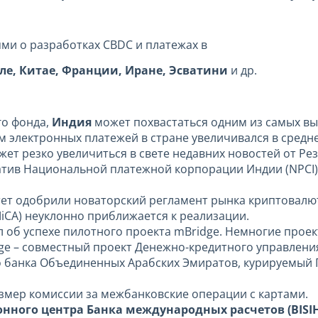
ми о разработках CBDC и платежах в
ле, Китае, Франции, Иране, Эсватини
и др.
о фонда,
Индия
может похвастаться одним из самых вы
м электронных платежей в стране увеличивался в среднем
т резко увеличиться в свете недавних новостей от Ре
тив Национальной платежной корпорации Индии (NPCI)
ет одобрили новаторский регламент рынка криптовалю
iCA) неуклонно приближается к реализации.
 об успехе пилотного проекта mBridge. Немногие прое
dge – совместный проект Денежно-кредитного управления
о банка Объединенных Арабских Эмиратов, курируемый
мер комиссии за межбанковские операции с картами.
ного центра Банка международных расчетов (BISI