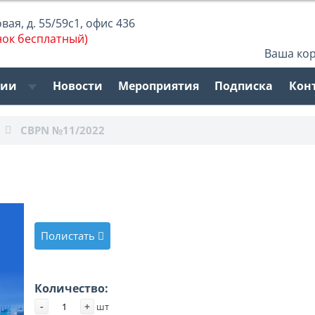
ая, д. 55/59с1, офис 436
нок бесплатный)
Ваша ко
рии
Новости
Мероприятия
Подписка
Кон
CBPN №11/2022
Полистать
Количество:
-
+
шт