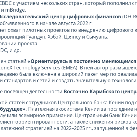
CBDC с участием нескольких стран, который пополнил с
 и mBridge.
Исследовательский центр цифровых финансов
(DFCR
объявленного в начале августа 2022 г.
яет охват пилотных проектов по внедрению цифрового ю
ровинций Гуандун, Хэбэй, Цзянсу и Сычуань.
довании проекта.
DC, и др.
ен статьей
«Ориентируясь в постоянно
меняющемся 
toneX Technology Services (EMEA). В ней автор размышл
T недавно была включена в широкий пакет мер по реализ
 стандартов и сетей и создать значительную технолог
е посвящен деятельности
Восточно-Карибского цент
кой статей сотрудников Центрального банка Кении под
 будущее».
Платежная экосистема Кении за последние 
олучили всемирное признание. Центральный банк Кении
клиентоориентированности, а также снижения рисков 
атежной стратегией на 2022–2025 гг., запущенной в фев