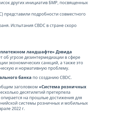
писок других инициатив БМР, посвященных
C) представили подробности совместного
аня. Испытания CBDC в стране скоро
платежном ландшафте» Дэвида
яет об угрозе дезинтермедиации в сфере
ации экономических санкций, а также это
ическую и нормативную проблему.
рального банка
по созданию CBDC.
 общим заголовком
«
Система розничных
несколько десятилетий претерпела
 опирается на прошлые достижения для
кенийской системы розничных и мобильных
рале 2022 г.