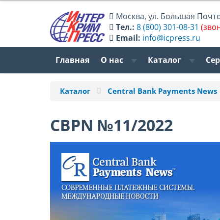
Москва
,
ул. Большая Почтов
Тел.:
8 (800) 301-08-31
(зво
Email:
info@icpress.ru
Главная
О нас
Каталог
Се
Каталог
Central Bank Payments News
CBPN №11/2022