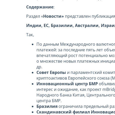
Содержание
:
Раздел «
Новости»
представлен публикация
Индии, ЕС, Бразилии, Австралии, Израи
Так,
По данным Международного валютног
платежей: за последние пять лет объе
впечатляющий рост потенциально може
о множестве новых платежных инициа
др.
Совет Европы
и парламентский комит
криптоактивов Европейского союза (M
Инновационный центр БМР
объявил
интерес и ожидание, как проект mBri
Народного банка Китая, Центральног
центра БМР.
Бразилия
ограничила предельный раз
Скандинавский филиал Инновацион