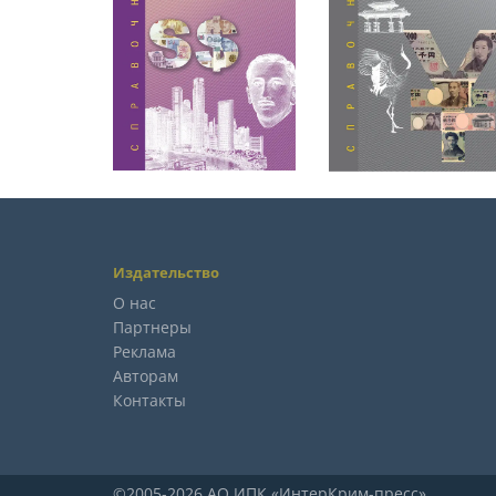
Издательство
О нас
Партнеры
Реклама
Авторам
Контакты
©2005-2026 АО ИПК «ИнтерКрим-пресс»