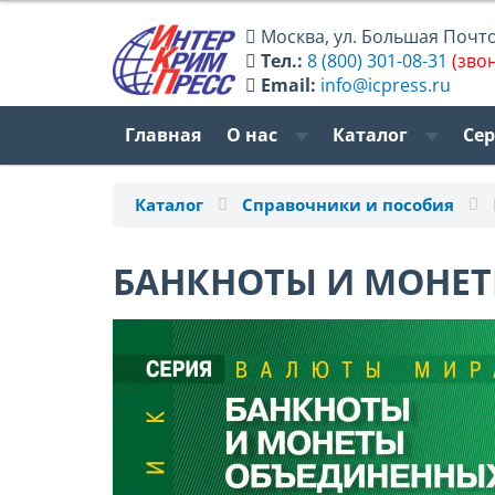
Москва
,
ул. Большая Почтов
Тел.:
8 (800) 301-08-31
(зво
Email:
info@icpress.ru
Главная
О нас
Каталог
Се
Каталог
Справочники и пособия
БАНКНОТЫ И МОНЕТ