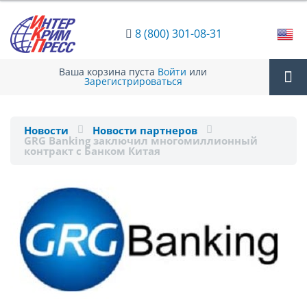
8 (800) 301-08-31
Ваша корзина пуста
Войти
или
Зарегистрироваться
Tog
Новости
Новости партнеров
GRG Banking заключил многомиллионный
nav
контракт с Банком Китая