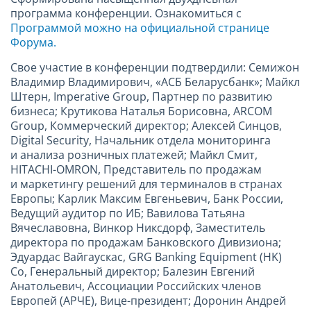
программа конференции. Ознакомиться с
Программой можно на официальной странице
Форума.
Свое участие в конференции подтвердили: Семижон
Владимир Владимирович, «АСБ Беларусбанк»; Майкл
Штерн, Imperative
Group, Партнер по развитию
бизнеса; Крутикова Наталья Борисовна, ARCOM
Group, Коммерческий директор; Алексей Синцов,
Digital Security, Начальник отдела мониторинга
и анализа розничных платежей; Майкл Смит,
HITACHI-OMRON, Представитель по продажам
и маркетингу решений для терминалов в странах
Европы; Карлик Максим Евгеньевич, Банк России,
Ведущий аудитор по ИБ; Вавилова Татьяна
Вячеславовна, Винкор Никсдорф, Заместитель
директора по продажам Банковского Дивизиона;
Эдуардас Вайгаускас, GRG Banking Equipment (HK)
Co, Генеральный директор; Балезин Евгений
Анатольевич, Ассоциации Российских членов
Европей (АРЧЕ), Вице-президент; Доронин Андрей