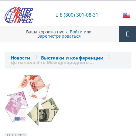
8 (800) 301-08-31
Ваша корзина пуста
Войти
или
Зарегистрироваться
Tog
Новости
Выставки и конференции
До начала 3-го Международного …
nav
11.10.2011