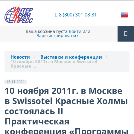
8 (800) 301-08-31
Ваша корзина пуста
Войти
или
Зарегистрироваться
Tog
Новости
Выставки и конференции
10 ноября 2011г. в Москве в Swissotel
nav
Красные …
16.11.2011
10 ноября 2011г. в Москве
в Swissotel Красные Холмы
состоялась II
Практическая
конференция «Программы